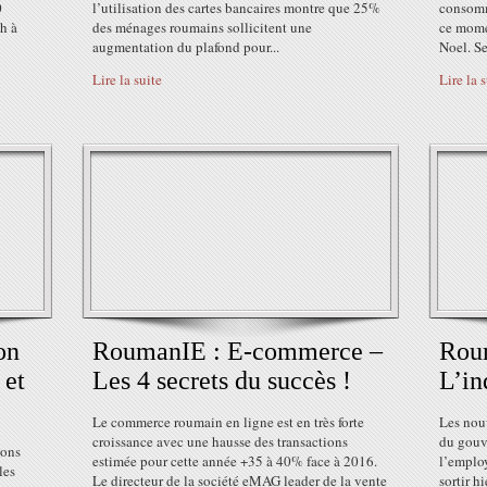
0
l’utilisation des cartes bancaires montre que 25%
consomm
h à
des ménages roumains sollicitent une
ce momen
augmentation du plafond pour...
Noel. Se
Lire la suite
Lire la 
on
RoumanIE : E-commerce –
Roum
 et
Les 4 secrets du succès !
L’in
Le commerce roumain en ligne est en très forte
Les nouv
croissance avec une hausse des transactions
du gouv
yons
estimée pour cette année +35 à 40% face à 2016.
l’emplo
les
Le directeur de la société eMAG leader de la vente
sortir h