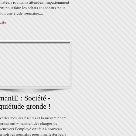
ateurs roumains attendent impatiemment
t pour faire les achats et cadeaux pour
lon une étude roumaine,...
suite
anIE : Société -
quiétude gronde !
elles mesures fiscales et la mesure phare
ernement = transfert des charges de
yeur vers l’employé ont fait à nouveau
ier soir les roumains pour manifester leurs