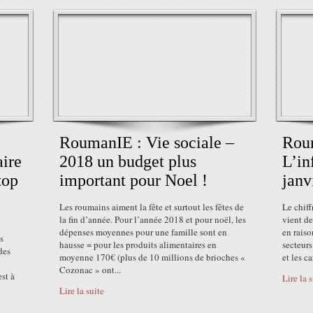
RoumanIE : Vie sociale –
Rou
ire
2018 un budget plus
L’in
top
important pour Noel !
janv
Les roumains aiment la fête et surtout les fêtes de
Le chiff
la fin d’année. Pour l’année 2018 et pour noël, les
vient de
dépenses moyennes pour une famille sont en
en raiso
s
hausse = pour les produits alimentaires en
secteurs
des
moyenne 170€ (plus de 10 millions de brioches «
et les c
Cozonac » ont...
est à
Lire la 
Lire la suite