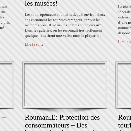
les musées!
e sur
La chain
e du
spéciali
Les tours opérateurs roumains depuis environ deux
les
extensio
ans entrainent les touristes étrangers (surtout les
du prix
d’une no
membres hors UE) dans les centres commerciaux.
rré
commerc
Dans les galeries, on les reconnait très facilement
dispose 
quelques-uns tirent une valise mais la plupart ont...
Lire la 
Lire la suite
 –
RoumanIE: Protection des
Rou
consommateurs – Des
tour