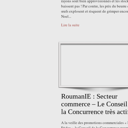
rayons sont bien approvisionnés et les stoc
baissent pas ! Par contre, les prix du beurre 
œufs explosent et risquent de grimper encor
Noel...
Lire la suite
RoumanIE : Secteur
commerce – Le Conseil
la Concurrence très acti
A la veille des promotions commerciales «
Friday » le Conseil de la Concurrence rou