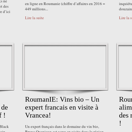
ks ne
en ligne en Roumanie (chiffre d’affaires en 2016 =
inquiétu
et des
449 millions...
douzaine
e d’ici
Lire la suite
Lire la 
RoumanIE: Vins bio – Un
Rou
 de
expert francais en visite à
alim
f !
Vrancea!
des 
!
 Black
Un expert français dans le domaine du vin bio,
main
Bruno Quenioux est venu en visite dans la région