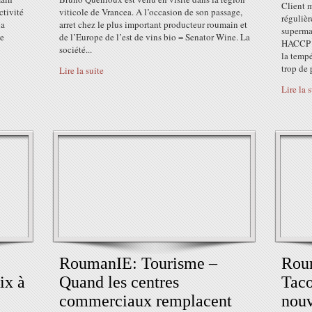
Client m
ctivité
viticole de Vrancea. A l’occasion de son passage,
réguliè
la
arret chez le plus important producteur roumain et
supermar
Le
de l’Europe de l’est de vins bio = Senator Wine. La
HACCP s
société...
la temp
trop de 
Lire la suite
Lire la 
RoumanIE: Tourisme –
Roum
ix à
Quand les centres
Taco
commerciaux remplacent
nouv