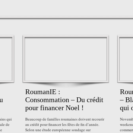
RoumanIE :
Rou
u
Consommation – Du crédit
– Bl
pour financer Noel !
qui 
ins qui
Beaucoup de familles roumaines doivent recourir
Novembr
ale de
au crédit pour financer les fêtes de fin d’année.
weekend
ne
Selon une étude européenne sondage sur
commerc