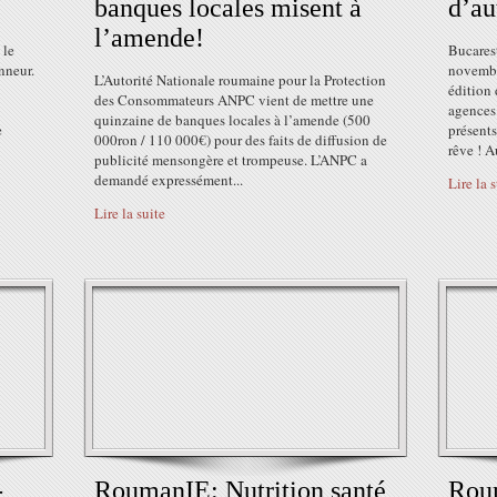
banques locales misent à
d’au
l’amende!
 le
Bucares
nneur.
novembr
L’Autorité Nationale roumaine pour la Protection
édition
des Consommateurs ANPC vient de mettre une
agences 
quinzaine de banques locales à l’amende (500
e
présents
000ron / 110 000€) pour des faits de diffusion de
rêve ! 
publicité mensongère et trompeuse. L’ANPC a
demandé expressément...
Lire la 
Lire la suite
-
RoumanIE: Nutrition santé
Roum