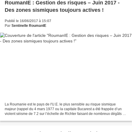
RoumanIE : Gestion des risques – Juin 2017 -
Des zones sismiques toujours actives !
Publié le 16/06/2017 à 15:07
Par
Sentinelle RoumanIE
La Roumanie est le pays de l'U.E. le plus sensible au risque sismique
majeur (rappel du 4 mars 1977 ou la capitale Bucarest a été frappée d’un
violent séisme de 7.2 sur l’échelle de Richter faisant de nombreux dégâts et
victimes = 11 000 blessées et 1578...