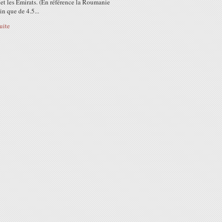
et les Emirats. (En référence la Roumanie
in que de 4.5...
suite