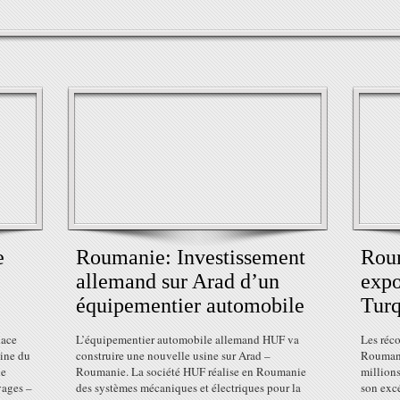
e
Roumanie: Investissement
Roum
allemand sur Arad d’un
expo
équipementier automobile
Turq
lace
L’équipementier automobile allemand HUF va
Les réco
aine du
construire une nouvelle usine sur Arad –
Roumani
ie
Roumanie. La société HUF réalise en Roumanie
million
vages –
des systèmes mécaniques et électriques pour la
son excé