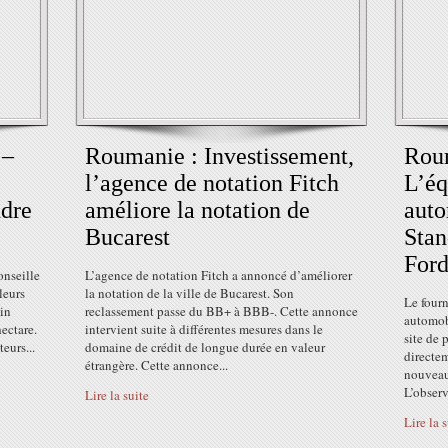
 –
Roumanie : Investissement,
Rou
l’agence de notation Fitch
L’éq
ndre
améliore la notation de
auto
Bucarest
Stan
For
onseille
L’agence de notation Fitch a annoncé d’améliorer
leurs
la notation de la ville de Bucarest. Son
Le four
ain
reclassement passe du BB+ à BBB-. Cette annonce
automob
hectare.
intervient suite à différentes mesures dans le
site de 
eurs...
domaine de crédit de longue durée en valeur
directe
étrangère. Cette annonce...
nouveau
L’observ
Lire la suite
Lire la 