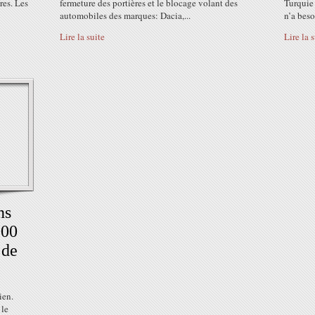
res. Les
fermeture des portières et le blocage volant des
Turquie 
automobiles des marques: Dacia,...
n’a beso
Lire la suite
Lire la 
ns
000
 de
ien.
 le