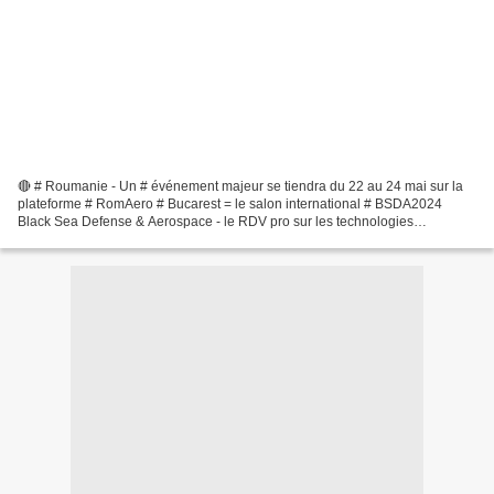
🔴 # Roumanie - Un # événement majeur se tiendra du 22 au 24 mai sur la
plateforme # RomAero # Bucarest = le salon international # BSDA2024
Black Sea Defense & Aerospace - le RDV pro sur les technologies
innovations - # industrie #militaire # sécurité...