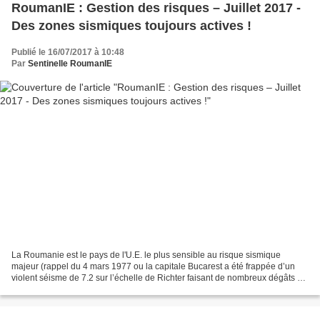
RoumanIE : Gestion des risques – Juillet 2017 -
Des zones sismiques toujours actives !
Publié le 16/07/2017 à 10:48
Par
Sentinelle RoumanIE
La Roumanie est le pays de l'U.E. le plus sensible au risque sismique
majeur (rappel du 4 mars 1977 ou la capitale Bucarest a été frappée d’un
violent séisme de 7.2 sur l’échelle de Richter faisant de nombreux dégâts et
victimes = 11 000 blessées et 1578...