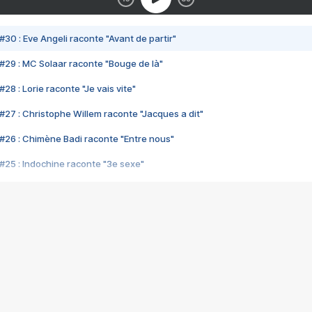
#30 : Eve Angeli raconte "Avant de partir"
#29 : MC Solaar raconte "Bouge de là"
28 : Lorie raconte "Je vais vite"
#27 : Christophe Willem raconte "Jacques a dit"
#26 : Chimène Badi raconte "Entre nous"
#25 : Indochine raconte "3e sexe"
#24 : Zaho raconte "C'est chelou"
#23 : Patrick Bruel raconte "Au café des délices"
#22 : Kyo raconte "Le chemin"
#21 : Nolwenn Leroy raconte "Cassé"
#20 : Patrick Hernandez raconte "Born to be alive"