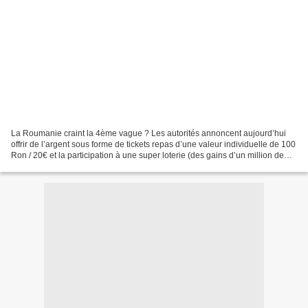
La Roumanie craint la 4ème vague ? Les autorités annoncent aujourd’hui
offrir de l’argent sous forme de tickets repas d’une valeur individuelle de 100
Ron / 20€ et la participation à une super loterie (des gains d’un million de
Ron) aux non-vaccinés !...