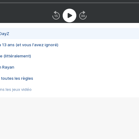
 DayZ
 a 13 ans (et vous l'avez ignoré)
e (littéralement)
im Rayan
 toutes les règles
s les jeux vidéo
us choquant de Rockstar ? - Le scandale BULLY
e plus moche de Steam
du RÊVE tourne au CAUCHEMAR
pendant 8 heures