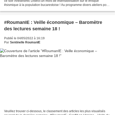
ce soir Antiseismic District un mois de #sensibilisation sur le #risque
#sismique à la population bucarestoise ! Au programme divers ateliers pour
présenter le risque, se préparer,...
#RoumanIE : Veille économique – Baromètre
des lectures semaine 18 !
Publié le 04/05/2022 à 16:19
Par
Sentinelle RoumanIE
Veuillez trouver ci-dessous, le classement des articles les plus visualisés