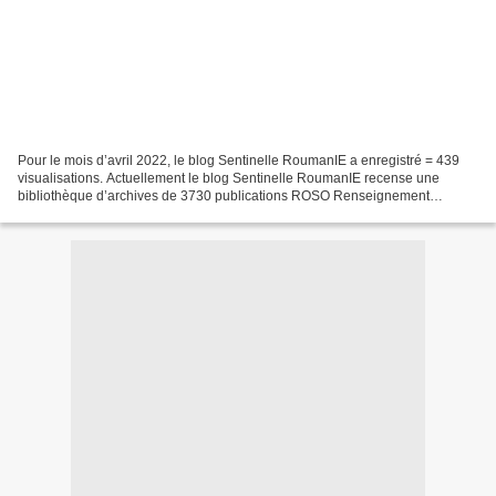
Pour le mois d’avril 2022, le blog Sentinelle RoumanIE a enregistré = 439
visualisations. Actuellement le blog Sentinelle RoumanIE recense une
bibliothèque d’archives de 3730 publications ROSO Renseignement
d’Origine Sources Ouvertes. Des articles économiques...