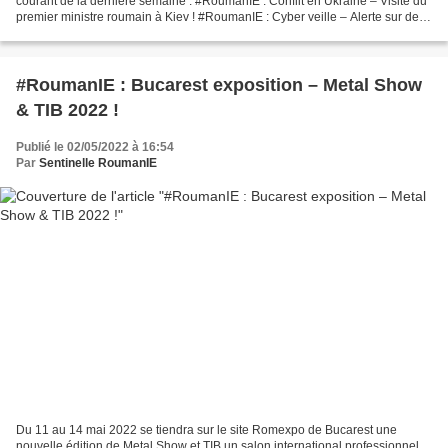
courant de la dernière semaine : #RoumanIE : Conflit en Ukraine – Visite du
premier ministre roumain à Kiev ! #RoumanIE : Cyber veille – Alerte sur des
possibles menaces cyber...
#RoumanIE : Bucarest exposition – Metal Show
& TIB 2022 !
Publié le 02/05/2022 à 16:54
Par
Sentinelle RoumanIE
Du 11 au 14 mai 2022 se tiendra sur le site Romexpo de Bucarest une
nouvelle édition de Metal Show et TIB un salon international professionnel