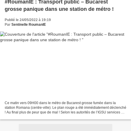
#RoumanIE : Transport public – Bucarest
grosse panique dans une station de métro !
Publié le 24/05/2022 à 19:19
Par
Sentinelle RoumanIE
Ce matin vers 09H00 dans le métro de Bucarest grosse fumée dans la
station Romana (centre-ville). Le plan rouge a été immédiatement déclenché
! Au final plus de peur que de mal ! Selon les autorités de l’IGSU services de
secours = 172 personnes ont été...