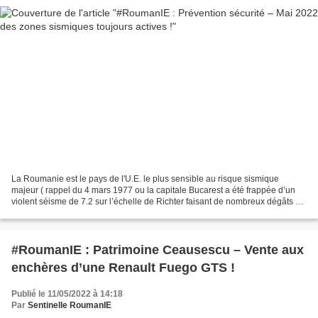
La Roumanie est le pays de l'U.E. le plus sensible au risque sismique
majeur ( rappel du 4 mars 1977 ou la capitale Bucarest a été frappée d’un
violent séisme de 7.2 sur l’échelle de Richter faisant de nombreux dégâts et
victimes = 11 000 blessées et...
#RoumanIE : Patrimoine Ceausescu – Vente aux
enchères d’une Renault Fuego GTS !
Publié le 11/05/2022 à 14:18
Par
Sentinelle RoumanIE