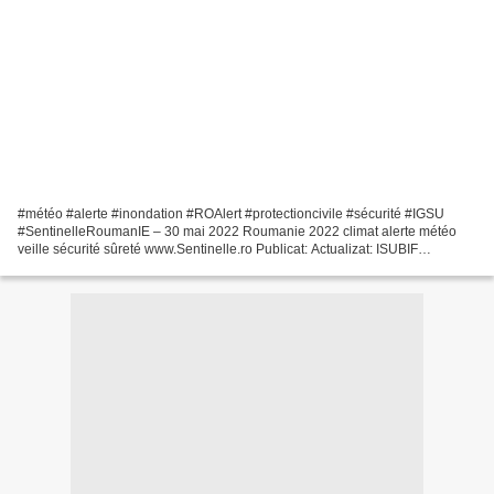
#météo #alerte #inondation #ROAlert #protectioncivile #sécurité #IGSU
#SentinelleRoumanIE – 30 mai 2022 Roumanie 2022 climat alerte météo
veille sécurité sûreté www.Sentinelle.ro Publicat: Actualizat: ISUBIF
București a anunțat, în urmă cu puțin timp,...