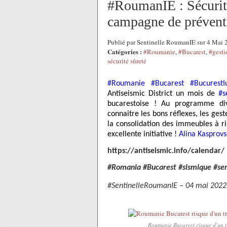
#RoumanIE : Sécurité
campagne de préventi
Publié par Sentinelle RoumanIE sur 4 Mai
Catégories :
#Roumanie
,
#Bucarest
,
#gesti
sécurité sûreté
#Roumanie
#Bucarest
#Bucuresti
Antiseismic District un mois de
#s
bucarestoise ! Au programme dive
connaitre les bons réflexes, les ges
la consolidation des immeubles à r
excellente initiative !
Alina Kasprovs
https://antiseismic.info/calendar/
#Romania #Bucarest #sismique #sensi
#SentinelleRoumanIE – 04 mai 2022
Roumanie Bucarest risque d'un tr