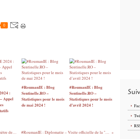
0
#RoumanIE : Blog
#RoumanIE : Blog
Sui
2024 :
Sentinelle.RO –
Sentinelle.RO –
– Appel
Statistiques pour le mois
Statistiques pour le mois
es
de mai 2024 !
d’avril 2024 !
Fa
atifs
Twi
RS
#RoumanIE : Veille économique – Baromètre des lectures semaine 18 !
#RoumanIE : Diplomatie – Visite officielle de la "First Lady" Jill Biden!