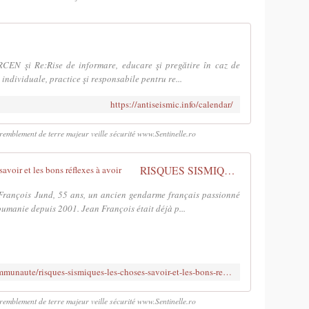
 ARCEN şi Re:Rise de informare, educare şi pregătire în caz de
individuale, practice şi responsabile pentru re...
https://antiseismic.info/calendar/
emblement de terre majeur veille sécurité www.Sentinelle.ro
RISQUES SISMIQUES - Les choses à savoir et les bons réflexes à avoir
François Jund, 55 ans, un ancien gendarme français passionné
 Roumanie depuis 2001. Jean François était déjà p...
https://lepetitjournal.com/bucarest/communaute/risques-sismiques-les-choses-savoir-et-les-bons-reflexes-avoir-236289
emblement de terre majeur veille sécurité www.Sentinelle.ro