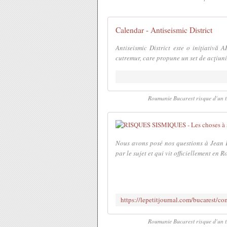
Calendar - Antiseismic District
Antiseismic District este o iniţiativă
cutremur, care propune un set de acţiuni 
Roumanie Bucarest risque d'un tr
Nous avons posé nos questions à Jean 
par le sujet et qui vit officiellement en
Roumanie Bucarest risque d'un tr