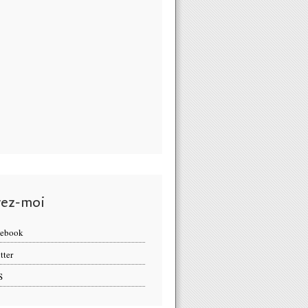
vez-moi
cebook
tter
S