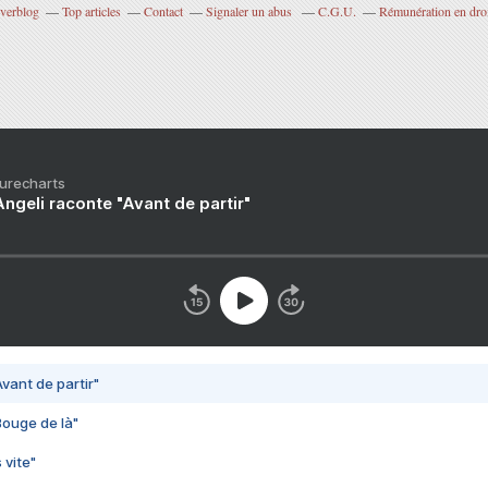
Overblog
Top articles
Contact
Signaler un abus
C.G.U.
Rémunération en droi
Purecharts
ngeli raconte "Avant de partir"
vant de partir"
Bouge de là"
 vite"