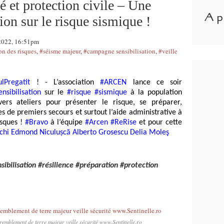
 et protection civile – Une
A p
on sur le risque sismique !
 2022, 16:51pm
on des risques
,
#séisme majeur
,
#campagne sensibilisation
,
#veille
ulPregatit
! - L’association
#ARCEN
lance ce soir
ensibilisation
sur le
#risque
#sismique
à la population
rs ateliers pour présenter le risque, se préparer,
tes de premiers secours et surtout l’aide administrative à
isques !
#Bravo
à l’équipe
#Arcen
#ReRise
et pour cette
chi
Edmond Niculușcă
Alberto Grosescu
Delia Moleş
bilisation #résilience #préparation #protection
emblement de terre majeur veille sécurité www.Sentinelle.ro