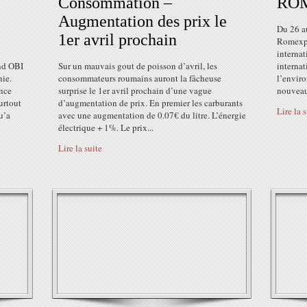
Consommation –
ROM
Augmentation des prix le
Du 26 au
1er avril prochain
Romexpo
internat
nd OBI
Sur un mauvais gout de poisson d’avril, les
internat
nie.
consommateurs roumains auront la fâcheuse
l’envir
ence
surprise le 1er avril prochain d’une vague
nouveaut
urtout
d’augmentation de prix. En premier les carburants
Lire la 
u’a
avec une augmentation de 0.07€ du litre. L’énergie
électrique + 1%. Le prix...
Lire la suite