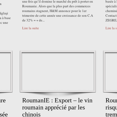
une fois qu’il domine le marché du prêt à porter en
basée à 
on
Roumanie. Alors que la plus part des commerces
spéciali
roumains stagnent, H&M annonce pour le 1er
cheminée
ăglaşi
trimestre de cette année une croissance de son C.A
Contact 
a à base
de 32% = + de...
ZEGREA
ec une
Lire la suite
Lire la 
ure
RoumanIE : Export – le vin
Roum
-
roumain apprécié par les
risq
sée
chinois
trem