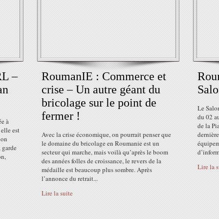
L –
RoumanIE : Commerce et
Roum
an
crise – Un autre géant du
Salo
bricolage sur le point de
Le Salo
fermer !
du 02 au
ée à
de la Pi
elle est
Avec la crise économique, on pourrait penser que
dernièr
ion
le domaine du bricolage en Roumanie est un
équipem
, garde
secteur qui marche, mais voilà qu’après le boom
d’inform
on,
des années folles de croissance, le revers de la
Lire la 
médaille est beaucoup plus sombre. Après
l’annonce du retrait...
Lire la suite