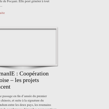
lle de Focşani. Elle peut générer à tout
..
suite
manIE : Coopération
oise – les projets
cent
e passage en fin d’année du premier
 chinois, et suite à la signature du
dum entre les deux pays, les roumains