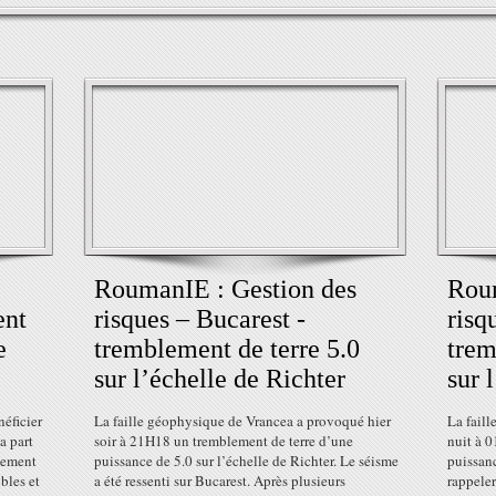
RoumanIE : Gestion des
Roum
ent
risques – Bucarest -
risq
e
tremblement de terre 5.0
trem
sur l’échelle de Richter
sur 
néficier
La faille géophysique de Vrancea a provoqué hier
La faill
a part
soir à 21H18 un tremblement de terre d’une
nuit à 
gement
puissance de 5.0 sur l’échelle de Richter. Le séisme
puissanc
bles et
a été ressenti sur Bucarest. Après plusieurs
rappeler