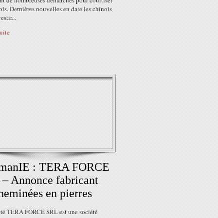
ent de nombreuses démarches pour courtiser
ois. Dernières nouvelles en date les chinois
stir...
suite
manIE : TERA FORCE
– Annonce fabricant
heminées en pierres
été TERA FORCE SRL est une société