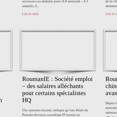
secousses ces derniers jours (4.8 mercredi – 4.3
de la vi
samedi), il...
moment.
Lire la suite
Lire la 
RoumanIE : Société emploi
Rou
– des salaires alléchants
chin
pour certains spécialistes
avan
n
HQ
Depuis l
ministre
l
Une annonce récente, indique qu’une filiale de
mémoran
Porsche division consultant IT recrute en