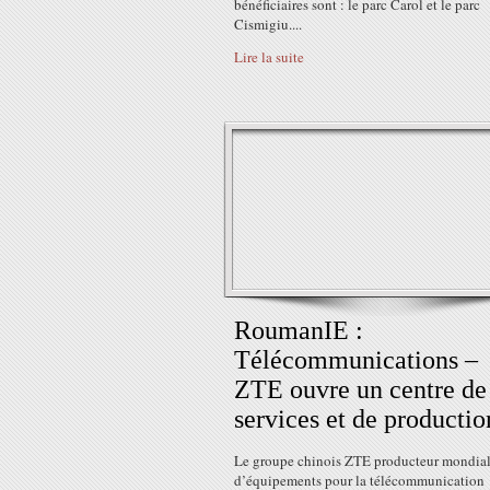
bénéficiaires sont : le parc Carol et le parc
Cismigiu....
Lire la suite
RoumanIE :
Télécommunications –
ZTE ouvre un centre de
services et de productio
Le groupe chinois ZTE producteur mondia
d’équipements pour la télécommunication