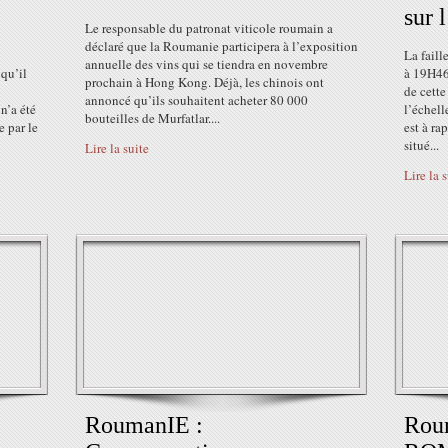
sur 
Le responsable du patronat viticole roumain a
déclaré que la Roumanie participera à l’exposition
La faill
annuelle des vins qui se tiendra en novembre
qu’il
à 19H46
prochain à Hong Kong. Déjà, les chinois ont
de cette
annoncé qu’ils souhaitent acheter 80 000
n’a été
l’échell
bouteilles de Murfatlar....
e par le
est à ra
situé...
Lire la suite
Lire la 
RoumanIE :
Roum