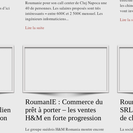
effectu
Roumanie pour son call center de Cluj Napoca une
les chin
s d’ici
40 de personnes. Les salaires proposés sont très
vont inve
intéressants = entre 600€ et 2 500€ mensuel. Les
ingénieurs informaticiens...
Lire la 
Lire la suite
RoumanIE : Commerce du
Rou
lien
prêt à porter – les ventes
SRL 
ion
H&M en forte progression
de c
Le groupe suédois H&M Romania montre encore
La soci