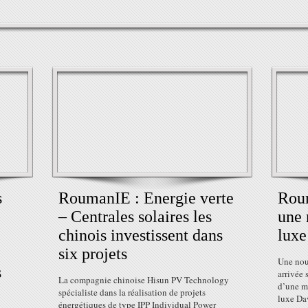
s
RoumanIE : Energie verte
Rou
– Centrales solaires les
une 
chinois investissent dans
luxe
six projets
Une nou
s
arrivée 
La compagnie chinoise Hisun PV Technology
d’une m
spécialiste dans la réalisation de projets
luxe Da
énergétiques de type IPP Individual Power