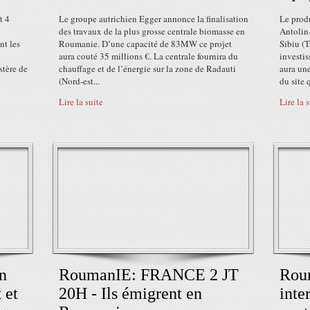
t 4
Le groupe autrichien Egger annonce la finalisation
Le prod
des travaux de la plus grosse centrale biomasse en
Antolin
nt les
Roumanie. D’une capacité de 83MW ce projet
Sibiu (T
aura couté 35 millions €. La centrale fournira du
investis
stère de
chauffage et de l’énergie sur la zone de Radauti
aura une
(Nord-est...
du site q
Lire la suite
Lire la 
n
RoumanIE: FRANCE 2 JT
Roum
 et
20H - Ils émigrent en
inte