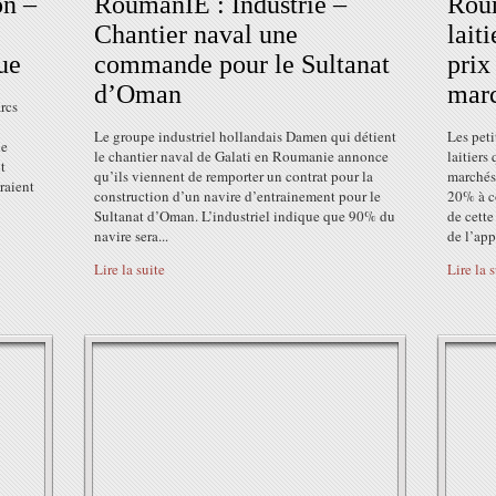
on –
RoumanIE : Industrie –
Roum
Chantier naval une
lait
ue
commande pour le Sultanat
prix
d’Oman
mar
rcs
Le groupe industriel hollandais Damen qui détient
Les peti
ne
le chantier naval de Galati en Roumanie annonce
laitiers
t
qu’ils viennent de remporter un contrat pour la
marchés
raient
construction d’un navire d’entrainement pour le
20% à co
Sultanat d’Oman. L’industriel indique que 90% du
de cette
navire sera...
de l’app
Lire la suite
Lire la 