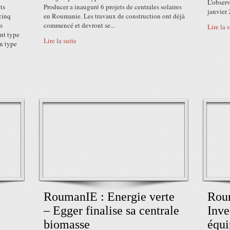
L’observ
ts
Producer a inauguré 6 projets de centrales solaires
janvier
cinq
en Roumanie. Les travaux de construction ont déjà
s
commencé et devront se...
Lire la 
ent type
Lire la suite
n type
RoumanIE : Energie verte
Roum
– Egger finalise sa centrale
Inve
biomasse
équi