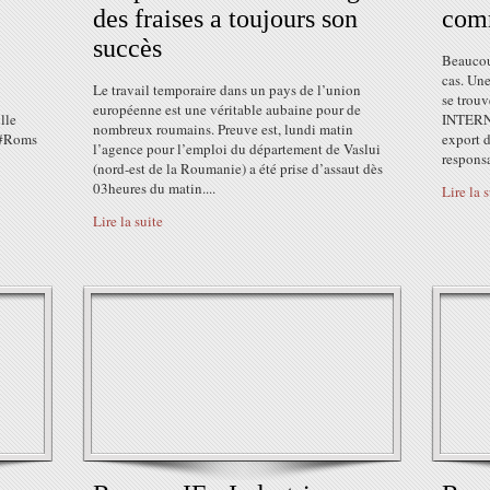
des fraises a toujours son
comm
succès
Beaucou
cas. Un
Le travail temporaire dans un pays de l’union
se trou
européenne est une véritable aubaine pour de
lle
INTERNA
nombreux roumains. Preuve est, lundi matin
 #Roms
export d
l’agence pour l’emploi du département de Vaslui
responsa
(nord-est de la Roumanie) a été prise d’assaut dès
03heures du matin....
Lire la 
Lire la suite