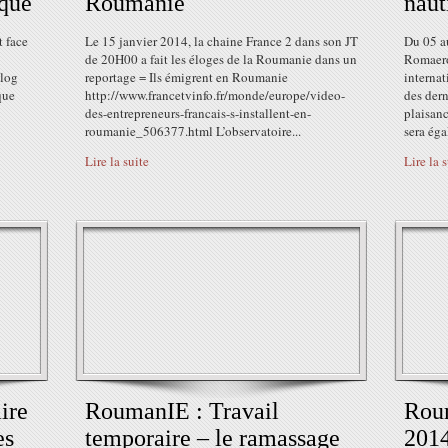
ique
Roumanie
naut
t face
Le 15 janvier 2014, la chaine France 2 dans son JT
Du 05 au
de 20H00 a fait les éloges de la Roumanie dans un
Romaero
blog
reportage = Ils émigrent en Roumanie
internat
que
http://www.francetvinfo.fr/monde/europe/video-
des der
des-entrepreneurs-francais-s-installent-en-
plaisanc
roumanie_506377.html L’observatoire...
sera éga
Lire la suite
Lire la 
ire
RoumanIE : Travail
Roum
es
temporaire – le ramassage
2014