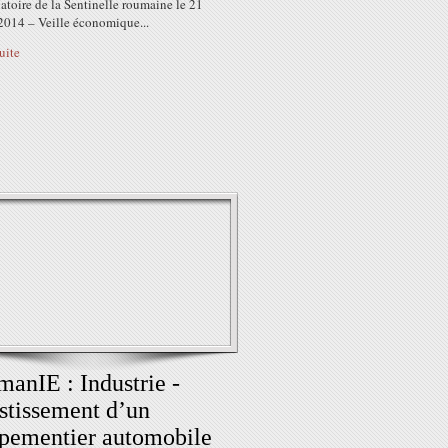
atoire de la Sentinelle roumaine le 21
 2014 – Veille économique...
suite
anIE : Industrie -
stissement d’un
pementier automobile