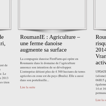
de
RoumanIE : Agriculture –
Roum
ri,
une ferme danoise
risq
augmente sa surface
2014
Vran
La compagnie danoise FirstFarm qui opère en
acti
Roumanie dans le domaine de l’agriculture
ent de
annonce son intention de se développer.
e
L’entreprise détient plus de 4 300 hectares de terres
UPDATE 
e. Le
agricoles en zone est du pays (Braila). Elle a aussi
(séisme)
en 2013
dans son portefeuille...
06H15 p
es (rien
égalemen
Lire la suite
14 et 16
permane
Lire la 