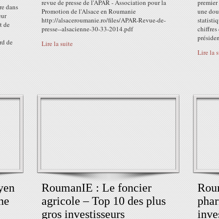
revue de presse de l'APAR - Association pour la
premier
re dans
Promotion de l'Alsace en Roumanie
une dou
eur
http://alsaceroumanie.ro/files/APAR-Revue-de-
statisti
t de
presse--alsacienne-30-33-2014.pdf
chiffres
présiden
rd de
Lire la suite
Lire la 
yen
RoumanIE : Le foncier
Roum
ne
agricole – Top 10 des plus
phar
gros investisseurs
inve