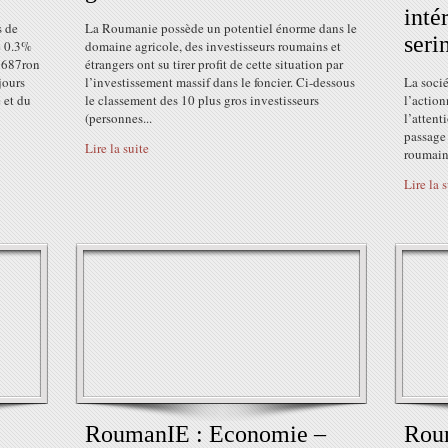
inté
s de
La Roumanie possède un potentiel énorme dans le
seri
e 0.3%
domaine agricole, des investisseurs roumains et
1 687ron
étrangers ont su tirer profit de cette situation par
jours
l’investissement massif dans le foncier. Ci-dessous
La soci
 et du
le classement des 10 plus gros investisseurs
l’action
(personnes...
l’attent
passage 
Lire la suite
roumain 
Lire la 
RoumanIE : Economie –
Roum