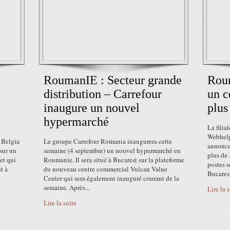
RoumanIE : Secteur grande
Rou
distribution – Carrefour
un c
inaugure un nouvel
plus
hypermarché
La filia
Webhelp,
 Belgia
Le groupe Carrefour Romania inaugurera cette
annonce
sur un
semaine (4 septembre) un nouvel hypermarché en
plus de 
jet qui
Roumanie. Il sera situé à Bucarest sur la plateforme
postes s
t à
du nouveau centre commercial Vulcan Value
Bucarest
Center qui sera également inauguré courant de la
semaine. Après...
Lire la 
Lire la suite