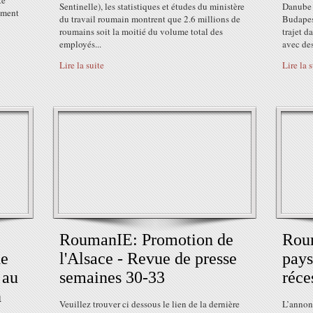
té
Sentinelle), les statistiques et études du ministère
Danube v
ement
du travail roumain montrent que 2.6 millions de
Budapest
roumains soit la moitié du volume total des
trajet d
employés...
avec des
Lire la suite
Lire la 
RoumanIE: Promotion de
Rou
de
l'Alsace - Revue de presse
pays
 au
semaines 30-33
réce
n
Veuillez trouver ci dessous le lien de la dernière
L’annon