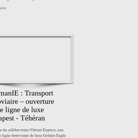
suite
anIE : Transport
oviaire – ouverture
e ligne de luxe
pest - Téhéran
ar du célèbre train l'Orient Express, une
 ligne ferroviaire de luxe Golden Eagle