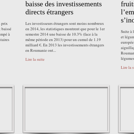
baisse des investissements
frui
directs étrangers
l’em
s’in
s prix
Les investisseurs étrangers sont moins nombreux
 baissé
en 2014, les statistiques montrent que pour le 1er
Suite à 
rimpé à
semestre 2014 une baisse de 10.3% (face à la
et légu
taires
même période en 2013) pour un cumul de 1.19
européen
milliard €. En 2013 les investissements étrangers
aiguilla
en Roumanie ont...
Roumani
légumes.
Lire la suite
Lire la 