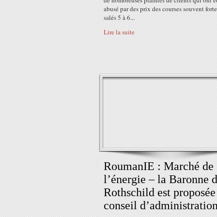
de nombreuses plaintes de clients qui ont é
abusé par des prix des courses souvent fort
salés 5 à 6...
Lire la suite
RoumanIE : Marché de
l’énergie – la Baronne 
Rothschild est proposée
conseil d’administratio