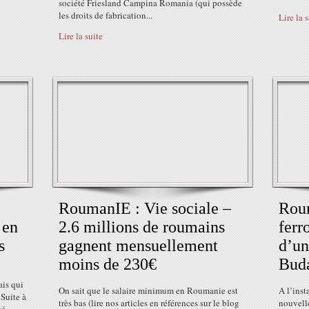
société Friesland Campina Romania (qui possède
les droits de fabrication...
Lire la 
Lire la suite
RoumanIE : Vie sociale –
Roum
 en
2.6 millions de roumains
ferr
s
gagnent mensuellement
d’un
moins de 230€
Buda
is qui
On sait que le salaire minimum en Roumanie est
A l’inst
 Suite à
très bas (lire nos articles en références sur le blog
nouvelle