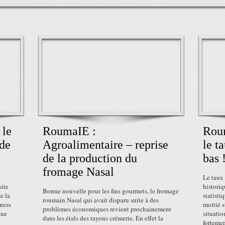
 le
RoumaIE :
Rou
 de
Agroalimentaire – reprise
le t
de la production du
bas 
fromage Nasal
Le taux
site
historiq
Bonne nouvelle pour les fins gourmets, le fromage
e la
statisti
roumain Nasal qui avait disparu suite à des
iness
moitié s
problèmes économiques revient prochainement
une
situati
dans les étals des rayons crémerie. En effet la
forteme