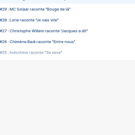
#29 : MC Solaar raconte "Bouge de là"
28 : Lorie raconte "Je vais vite"
#27 : Christophe Willem raconte "Jacques a dit"
#26 : Chimène Badi raconte "Entre nous"
#25 : Indochine raconte "3e sexe"
#24 : Zaho raconte "C'est chelou"
#23 : Patrick Bruel raconte "Au café des délices"
#22 : Kyo raconte "Le chemin"
#21 : Nolwenn Leroy raconte "Cassé"
#20 : Patrick Hernandez raconte "Born to be alive"
#19 : Lorie raconte "Près de moi"
#18 : Michael Jones raconte "A nos actes manqués" (avec Jean-Jacque