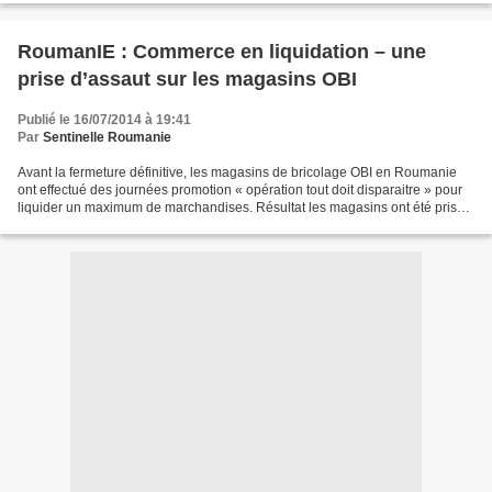
RoumanIE : Commerce en liquidation – une
prise d’assaut sur les magasins OBI
Publié le 16/07/2014 à 19:41
Par
Sentinelle Roumanie
Avant la fermeture définitive, les magasins de bricolage OBI en Roumanie
ont effectué des journées promotion « opération tout doit disparaitre » pour
liquider un maximum de marchandises. Résultat les magasins ont été pris
littéralement d’assaut par les...