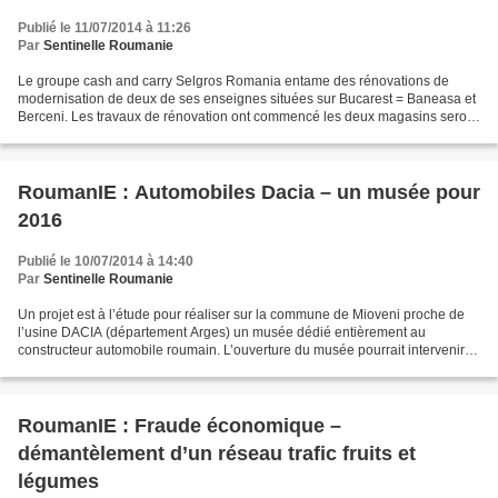
Publié le 11/07/2014 à 11:26
Par
Sentinelle Roumanie
Le groupe cash and carry Selgros Romania entame des rénovations de
modernisation de deux de ses enseignes situées sur Bucarest = Baneasa et
Berceni. Les travaux de rénovation ont commencé les deux magasins seront
prêt pour la rentrée. Les nouveaux magasins...
RoumanIE : Automobiles Dacia – un musée pour
2016
Publié le 10/07/2014 à 14:40
Par
Sentinelle Roumanie
Un projet est à l’étude pour réaliser sur la commune de Mioveni proche de
l’usine DACIA (département Arges) un musée dédié entièrement au
constructeur automobile roumain. L’ouverture du musée pourrait intervenir
courant de l’automne 2016. Le montant du...
RoumanIE : Fraude économique –
démantèlement d’un réseau trafic fruits et
légumes