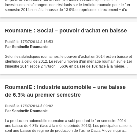
Reprise de croissance sur la zone, les indices économiques sur les
investissements étrangers non résidants sur le territoire roumain pour le 1er
semestre 2014 sont à la hausse de 13.9% et représente directement + d’un
milliard €. L’observatoire de la...
RoumanIE : Social – pouvoir d’achat en baisse
Publié le 17/07/2014 à 16:53
Par
Sentinelle Roumanie
Selon les statistiques roumaines, le pouvoir d’achat en 2014 est en baisse et
identique à celui de 2012. Le revenu moyen d’un ménage roumain sur le 1er
trimestre 2014 est de 2 476ron = 563€ en baisse de 10€ face à la même
période 2013. On constate qu’un...
RoumanIE : Industrie automobile – une baisse
de 6.3% au premier semestre
Publié le 17/07/2014 à 09:02
Par
Sentinelle Roumanie
La production automobile roumaine a subi pendant le 1er semestre 2014
une baisse de 6.3% -(face à la même période 2013). Les principales raisons
sont une baisse de régime de production de l’usine Dacia Mioveni qui a
muté une partie vers le Maroc et les...