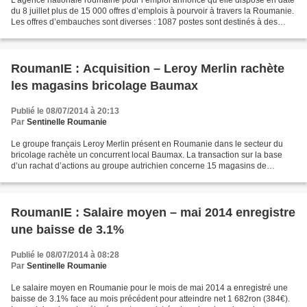
L’agence nationale roumaine pour l’emploi annonce qu’elle dispose en date
du 8 juillet plus de 15 000 offres d’emplois à pourvoir à travers la Roumanie.
Les offres d’embauches sont diverses : 1087 postes sont destinés à des
personnes disposant d’études...
RoumanIE : Acquisition – Leroy Merlin rachète
les magasins bricolage Baumax
Publié le 08/07/2014 à 20:13
Par
Sentinelle Roumanie
Le groupe français Leroy Merlin présent en Roumanie dans le secteur du
bricolage rachète un concurrent local Baumax. La transaction sur la base
d’un rachat d’actions au groupe autrichien concerne 15 magasins de
bricolage. Le montant de la transaction...
RoumanIE : Salaire moyen – mai 2014 enregistre
une baisse de 3.1%
Publié le 08/07/2014 à 08:28
Par
Sentinelle Roumanie
Le salaire moyen en Roumanie pour le mois de mai 2014 a enregistré une
baisse de 3.1% face au mois précédent pour atteindre net 1 682ron (384€).