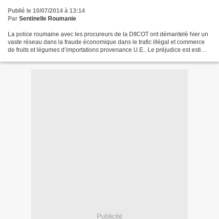
Publié le 10/07/2014 à 13:14
Par
Sentinelle Roumanie
La police roumaine avec les procureurs de la DIICOT ont démantelé hier un
vaste réseau dans la fraude économique dans le trafic illégal et commerce
de fruits et légumes d’importations provenance U.E.. Le préjudice est estimé
à 24 millions €. 46 perquisitions...
Publicité