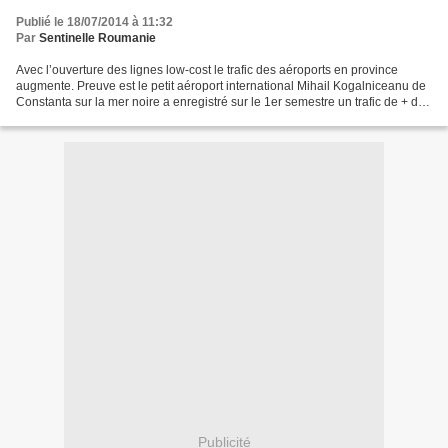
Publié le 18/07/2014 à 11:32
Par
Sentinelle Roumanie
Avec l’ouverture des lignes low-cost le trafic des aéroports en province
augmente. Preuve est le petit aéroport international Mihail Kogalniceanu de
Constanta sur la mer noire a enregistré sur le 1er semestre un trafic de + de
70 000 passagers – une augmentation...
Publicité