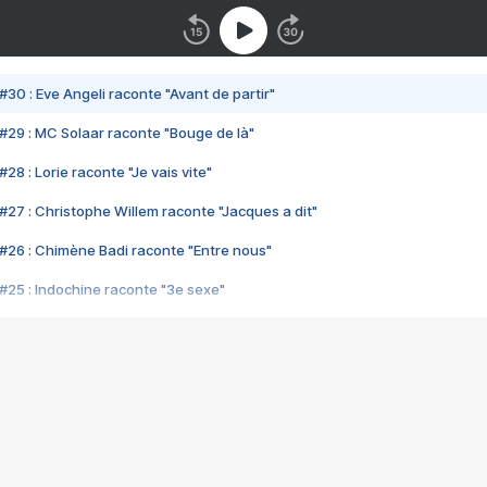
#30 : Eve Angeli raconte "Avant de partir"
#29 : MC Solaar raconte "Bouge de là"
28 : Lorie raconte "Je vais vite"
#27 : Christophe Willem raconte "Jacques a dit"
#26 : Chimène Badi raconte "Entre nous"
#25 : Indochine raconte "3e sexe"
#24 : Zaho raconte "C'est chelou"
#23 : Patrick Bruel raconte "Au café des délices"
#22 : Kyo raconte "Le chemin"
#21 : Nolwenn Leroy raconte "Cassé"
#20 : Patrick Hernandez raconte "Born to be alive"