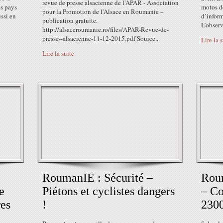
revue de presse alsacienne de l'APAR - Association
es pays
motos de
pour la Promotion de l'Alsace en Roumanie –
ussi en
d’inform
publication gratuite.
L’observ
http://alsaceroumanie.ro/files/APAR-Revue-de-
presse--alsacienne-11-12-2015.pdf Source...
Lire la 
Lire la suite
RoumanIE : Sécurité –
Rou
e
Piétons et cyclistes dangers
– Co
res
!
2300