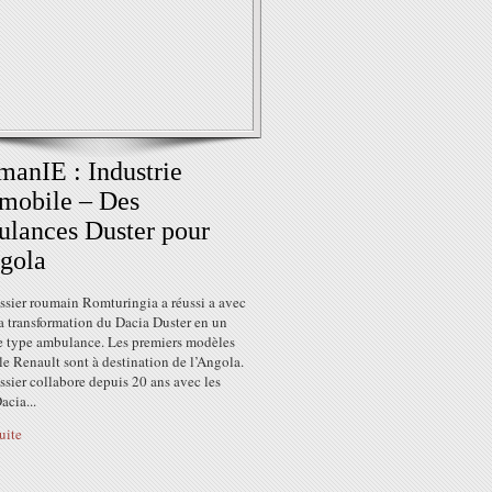
anIE : Industrie
mobile – Des
lances Duster pour
gola
ssier roumain Romturingia a réussi a avec
a transformation du Dacia Duster en un
e type ambulance. Les premiers modèles
le Renault sont à destination de l’Angola.
ssier collabore depuis 20 ans avec les
acia...
suite