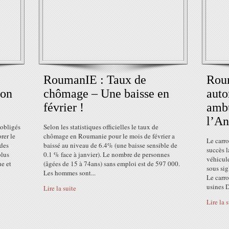
RoumanIE : Taux de
Roum
ion
chômage – Une baisse en
auto
février !
ambu
l’An
 obligés
Selon les statistiques officielles le taux de
rer le
chômage en Roumanie pour le mois de février a
Le carro
 des
baissé au niveau de 6.4% (une baisse sensible de
succès l
plus
0.1 % face à janvier). Le nombre de personnes
véhicul
ue et
(âgées de 15 à 74ans) sans emploi est de 597 000.
sous sig
Les hommes sont...
Le carro
usines D
Lire la suite
Lire la 