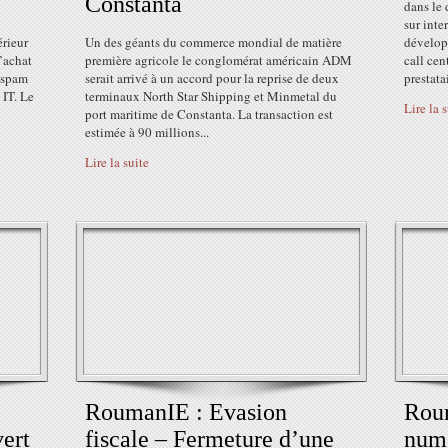
Constanta
dans le 
sur inte
érieur
Un des géants du commerce mondial de matière
développ
’achat
première agricole le conglomérat américain ADM
call cen
i spam
serait arrivé à un accord pour la reprise de deux
prestata
 IT. Le
terminaux North Star Shipping et Minmetal du
Lire la 
port maritime de Constanta. La transaction est
estimée à 90 millions...
Lire la suite
RoumanIE : Evasion
Rou
ert
fiscale – Fermeture d’une
numé