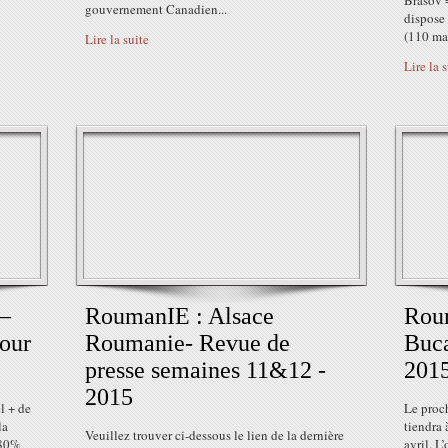
Brasov 
gouvernement Canadien...
dispose
(110 mag
Lire la suite
Lire la 
 –
RoumanIE : Alsace
Roum
pour
Roumanie- Revue de
Buca
presse semaines 11&12 -
201
2015
l + de
Le proc
la
tiendra 
Veuillez trouver ci-dessous le lien de la dernière
 80%
avril. L