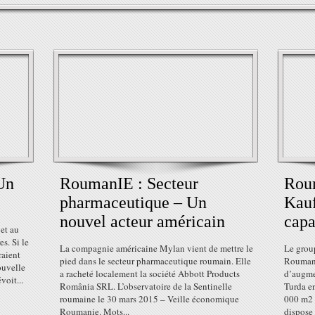
Un
RoumanIE : Secteur
Roum
pharmaceutique – Un
Kauf
nouvel acteur américain
capa
et au
es. Si le
La compagnie américaine Mylan vient de mettre le
Le grou
raient
pied dans le secteur pharmaceutique roumain. Elle
Roumani
ouvelle
a racheté localement la société Abbott Products
d’augme
voit...
România SRL. L’observatoire de la Sentinelle
Turda e
roumaine le 30 mars 2015 – Veille économique
000 m2 (
Roumanie. Mots...
dispose 