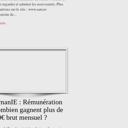
 regarder et admirer les nouveautés. Plus
ations sur le site : www.sam.ro
atoire de...
suite
manIE : Rémunération
mbien gagnent plus de
€ brut mensuel ?