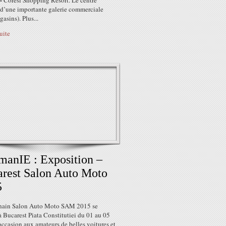
= Coresi Shopping Resort. Le centre
 d’une importante galerie commerciale
asins). Plus...
suite
anIE : Exposition –
rest Salon Auto Moto
5
hain Salon Auto Moto SAM 2015 se
à Bucarest Piata Constitutiei du 01 au 05
’occasion aux amateurs de belles voitures et