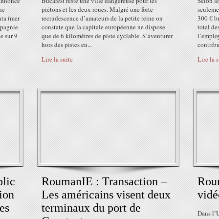
 annonce
Bucarest reste une ville dangereuse pour les
Selon le
ne
piétons et les deux roues. Malgré une forte
seuleme
nta (mer
recrudescence d’amateurs de la petite reine on
300 € br
mpagnie
constate que la capitale européenne ne dispose
total de
e sur 9
que de 6 kilomètres de piste cyclable. S’aventurer
l’employ
hors des pistes en...
contribu
Lire la suite
Lire la 
lic
RoumanIE : Transaction –
Roum
ion
Les américains visent deux
vidé
es
terminaux du port de
Dans l’U