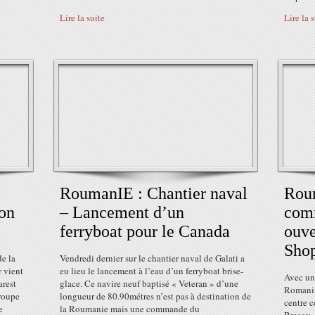
Lire la suite
Lire la 
RoumanIE : Chantier naval
Rou
ion
– Lancement d’un
comm
ferryboat pour le Canada
ouve
Shop
e la
Vendredi dernier sur le chantier naval de Galati a
r vient
eu lieu le lancement à l’eau d’un ferryboat brise-
Avec un
arest
glace. Ce navire neuf baptisé « Veteran » d’une
Romania
groupe
longueur de 80.90métres n’est pas à destination de
centre 
e
la Roumanie mais une commande du