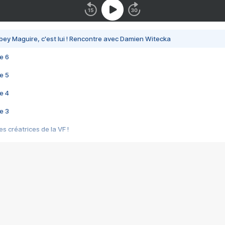
bey Maguire, c'est lui ! Rencontre avec Damien Witecka
e 6
e 5
e 4
e 3
s créatrices de la VF !
e 2
e 1
e Mektoub My Love arrive enfin ! Rencontre avec Shaïn Boumedine et Sal
i : après Toni en famille
elle réalise le bouleversant Dites lui que je l'aime