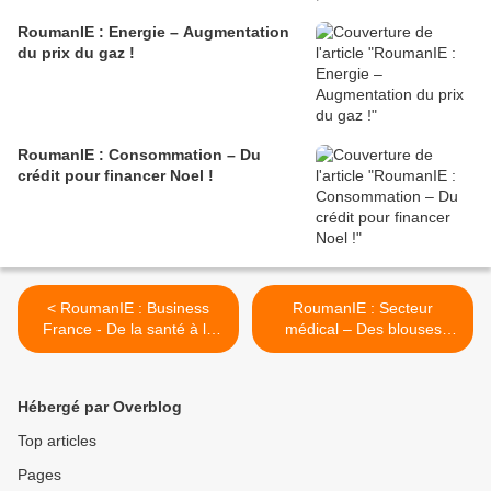
RoumanIE : Energie – Augmentation
du prix du gaz !
RoumanIE : Consommation – Du
crédit pour financer Noel !
< RoumanIE : Business
RoumanIE : Secteur
France - De la santé à la
médical – Des blouses
beauté : rencontres
blanches manquent à
professionnelles !
l’appel ! >
Hébergé par Overblog
Top articles
Pages