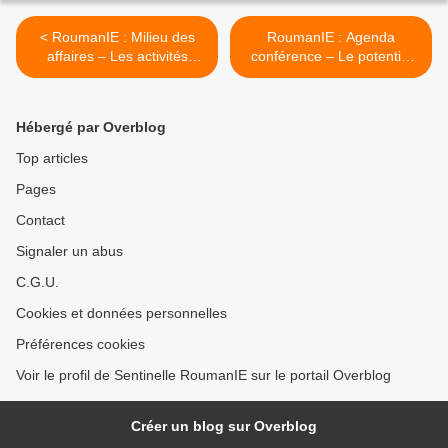
< RoumanIE : Milieu des
RoumanIE : Agenda
affaires – Les activités
conférence – Le potentiel
économiques qui ont le vent
économique sur l’eau de
en poupe !
source ! >
Hébergé par Overblog
Top articles
Pages
Contact
Signaler un abus
C.G.U.
Cookies et données personnelles
Préférences cookies
Voir le profil de Sentinelle RoumanIE sur le portail Overblog
Créer un blog sur Overblog