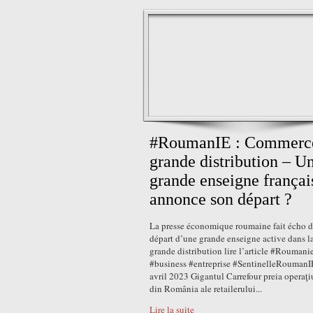
#RoumanIE : Commerc
grande distribution – U
grande enseigne françai
annonce son départ ?
La presse économique roumaine fait écho 
départ d’une grande enseigne active dans l
grande distribution lire l’article #Roumani
#business #entreprise #SentinelleRoumanI
avril 2023 Gigantul Carrefour preia operaţi
din România ale retailerului...
Lire la suite