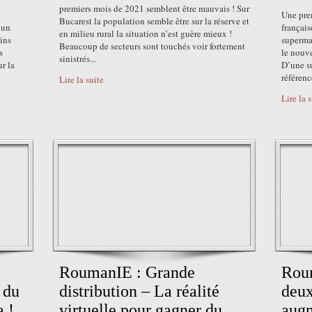
premiers mois de 2021 semblent être mauvais ! Sur
Une pre
Bucarest la population semble être sur la réserve et
’un
français
en milieu rural la situation n’est guère mieux !
ins
superma
Beaucoup de secteurs sont touchés voir fortement
s
le nouv
sinistrés...
r la
D’une s
référencé
Lire la suite
Lire la 
RoumanIE : Grande
Rou
 du
distribution – La réalité
deux
 !
virtuelle pour gagner du
augm