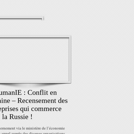
manIE : Conflit en
ine – Recensement des
eprises qui commerce
 la Russie !
ernement via le ministère de l’économie
 appel auprès des diverses organisations