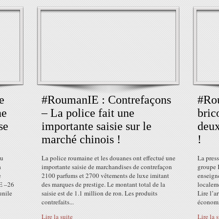
e
#RoumanIE : Contrefaçons
#Rou
ne
– La police fait une
bric
se
importante saisie sur le
deux
marché chinois !
!
du
La police roumaine et les douanes ont effectué une
La press
a
importante saisie de marchandises de contrefaçon
groupe 
e
2100 parfums et 2700 vêtements de luxe imitant
enseign
E –26
des marques de prestige. Le montant total de la
localeme
unile
saisie est de 1.1 million de ron. Les produits
Lire l’a
contrefaits...
économi
Lire la suite
Lire la 