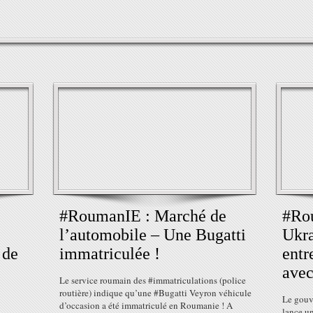
#RoumanIE : Marché de
#Rou
e
l’automobile – Une Bugatti
Ukra
 de
immatriculée !
entr
avec
Le service roumain des #immatriculations (police
routière) indique qu’une #Bugatti Veyron véhicule
Le gouv
d’occasion a été immatriculé en Roumanie ! A
lance un