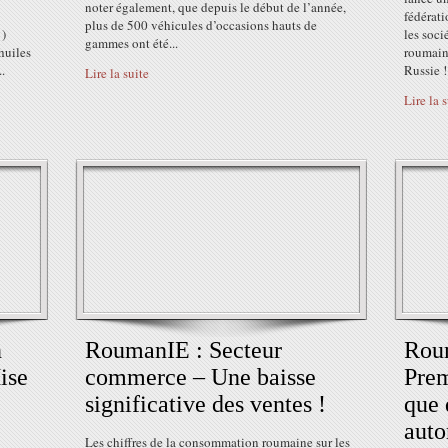
noter également, que depuis le début de l’année,
fédérati
plus de 500 véhicules d’occasions hauts de
 )
les soc
gammes ont été...
huiles
roumaine
.
Russie !
Lire la suite
Lire la 
n
RoumanIE : Secteur
Rou
ise
commerce – Une baisse
Prem
significative des ventes !
que 
auto
Les chiffres de la consommation roumaine sur les