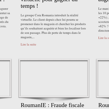
temps !
ugurer
Le marc
enter sa
les 10 
Le groupe Cora Romania introduit la réalité
nge de
+22%). 
virtuelle. Le client depuis chez lui pourra se
près du
scooters
promener dans le magasin et chercher les produits
coza.
+82% ! 
qu’ils souhaitent acquérir et bien les localiser lors
directem
de son passage. Plus de perte de temps dans le
magasin,...
Lire la 
Lire la suite
RoumanIE : Fraude fiscale
Roum