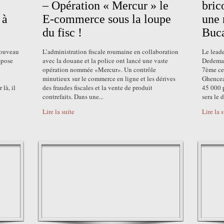
– Opération « Mercur » le
bric
 à
E-commerce sous la loupe
une 
du fisc !
Buca
nouveau
L’administration fiscale roumaine en collaboration
Le lead
spose
avec la douane et la police ont lancé une vaste
Dedeman
opération nommée «Mercur». Un contrôle
7ème cen
minutieux sur le commerce en ligne et les dérives
Ghencea
 là, il
des fraudes fiscales et la vente de produit
45 000 
contrefaits. Dans une...
sera le 
Lire la suite
Lire la 