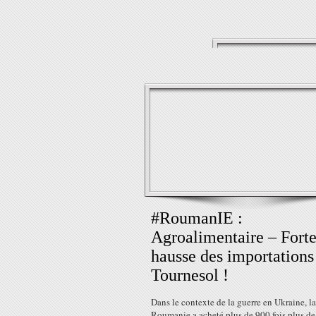
#RoumanIE :
Agroalimentaire – Fort
hausse des importations
Tournesol !
Dans le contexte de la guerre en Ukraine, la
Roumanie a acheté plus de 900 fois plus de