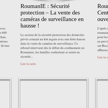
RoumanIE : Sécurité
Rou
protection – La vente des
Cen
caméras de surveillance en
ouve
hausse !
avec
L’après
r 400
roumain,
Le secteur de la sécurité protection des domiciles
chan,
pour le
privés connait un fort regain avec une forte hausse
tations
en provi
dans la vente de caméras de surveillance. Ce
 février
sur Buca
rebond intervient dès le début du confinement en
affluence
Roumanie, les familles souhaitent se sentir en
sécurité...
Lire la 
Lire la suite