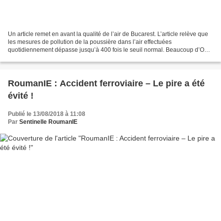
Un article remet en avant la qualité de l’air de Bucarest. L’article relève que
les mesures de pollution de la poussière dans l’air effectuées
quotidiennement dépasse jusqu’à 400 fois le seuil normal. Beaucoup d’ONG
ont tiré la sonnette d’alarme sur le...
RoumanIE : Accident ferroviaire – Le pire a été
évité !
Publié le 13/08/2018 à 11:08
Par
Sentinelle RoumanIE