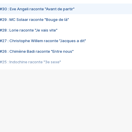
#30 : Eve Angeli raconte "Avant de partir"
#29 : MC Solaar raconte "Bouge de là"
28 : Lorie raconte "Je vais vite"
#27 : Christophe Willem raconte "Jacques a dit"
#26 : Chimène Badi raconte "Entre nous"
#25 : Indochine raconte "3e sexe"
#24 : Zaho raconte "C'est chelou"
#23 : Patrick Bruel raconte "Au café des délices"
#22 : Kyo raconte "Le chemin"
#21 : Nolwenn Leroy raconte "Cassé"
#20 : Patrick Hernandez raconte "Born to be alive"
#19 : Lorie raconte "Près de moi"