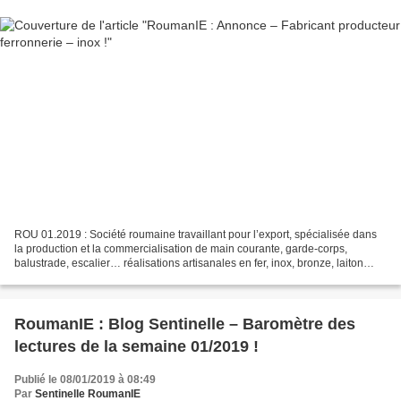
ROU 01.2019 : Société roumaine travaillant pour l’export, spécialisée dans
la production et la commercialisation de main courante, garde-corps,
balustrade, escalier… réalisations artisanales en fer, inox, bronze, laiton
avec insertion bois – verre, met...
RoumanIE : Blog Sentinelle – Baromètre des
lectures de la semaine 01/2019 !
Publié le 08/01/2019 à 08:49
Par
Sentinelle RoumanIE