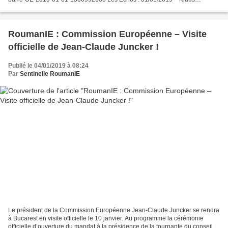
Iohannis https://www.lesechos.fr/idees-debats/editos-
analyses/0600438095789-klaus-iohannis-2233235.php#xtor=CS1-32...
RoumanIE : Commission Européenne – Visite
officielle de Jean-Claude Juncker !
Publié le 04/01/2019 à 08:24
Par
Sentinelle RoumanIE
Le président de la Commission Européenne Jean-Claude Juncker se rendra
à Bucarest en visite officielle le 10 janvier. Au programme la cérémonie
officielle d’ouverture du mandat à la présidence de la tournante du conseil