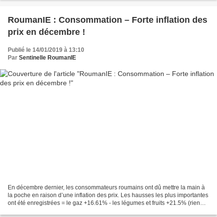
https://www.lesechos.fr/monde/europe/0600491465209-juncker-lance-la-
presidence-roumaine-de-lue-dans-une-ambiance-acerbe-2235329.php...
RoumanIE : Consommation – Forte inflation des
prix en décembre !
Publié le 14/01/2019 à 13:10
Par
Sentinelle RoumanIE
En décembre dernier, les consommateurs roumains ont dû mettre la main à
la poche en raison d’une inflation des prix. Les hausses les plus importantes
ont été enregistrées = le gaz +16.61% - les légumes et fruits +21.5% (rien
que la pomme de terre +39.64%)....