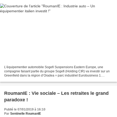
L’équipementier automobile Sogefi Suspensions Eastern Europe, une
compagnie faisant partie du groupe Sogefi (Holding CIR) va investir sur un
Greenfield dans la région d’Oradea = parc industriel Eurobusiness 1.
L’investissement est estimé à 55 millions...
RoumanIE : Vie sociale – Les retraites le grand
paradoxe !
Publié le 07/01/2019 à 16:10
Par
Sentinelle RoumanIE