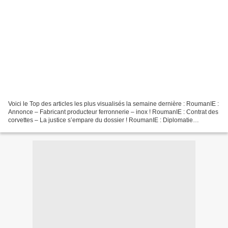
Voici le Top des articles les plus visualisés la semaine dernière : RoumanIE :
Annonce – Fabricant producteur ferronnerie – inox ! RoumanIE : Contrat des
corvettes – La justice s’empare du dossier ! RoumanIE : Diplomatie
religieuse – Annonce de la visite...