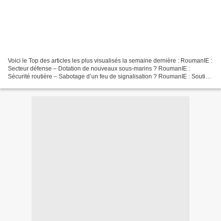
Voici le Top des articles les plus visualisés la semaine dernière : RoumanIE :
Secteur défense – Dotation de nouveaux sous-marins ? RoumanIE :
Sécurité routière – Sabotage d’un feu de signalisation ? RoumanIE : Soutien
à l’entreprise – Lancement du programme...