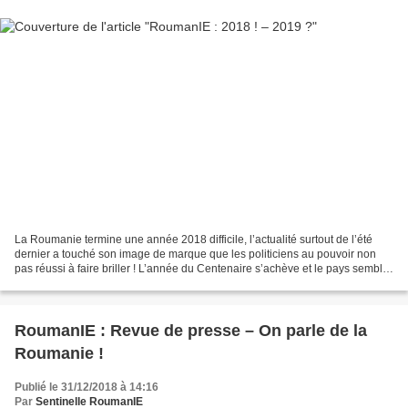
La Roumanie termine une année 2018 difficile, l’actualité surtout de l’été
dernier a touché son image de marque que les politiciens au pouvoir non
pas réussi à faire briller ! L’année du Centenaire s’achève et le pays semble
toujours figé en raison des...
RoumanIE : Revue de presse – On parle de la
Roumanie !
Publié le 31/12/2018 à 14:16
Par
Sentinelle RoumanIE