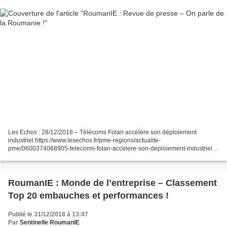
Les Echos : 28/12/2018 – Télécoms Folan accélère son déploiement
industriel https://www.lesechos.fr/pme-regions/actualite-
pme/0600374068905-telecoms-folan-accelere-son-deploiement-industriel-
2232896.php Actu Orange : 28/12/2018 - En Roumanie, la mobilisation...
RoumanIE : Monde de l’entreprise – Classement
Top 20 embauches et performances !
Publié le 31/12/2018 à 13:47
Par
Sentinelle RoumanIE