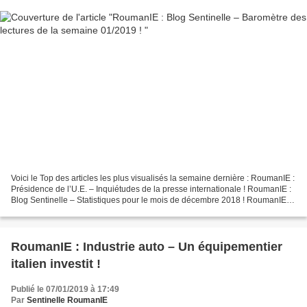
Voici le Top des articles les plus visualisés la semaine dernière : RoumanIE :
Présidence de l’U.E. – Inquiétudes de la presse internationale ! RoumanIE :
Blog Sentinelle – Statistiques pour le mois de décembre 2018 ! RoumanIE :
Commission Européenne...
RoumanIE : Industrie auto – Un équipementier
italien investit !
Publié le 07/01/2019 à 17:49
Par
Sentinelle RoumanIE