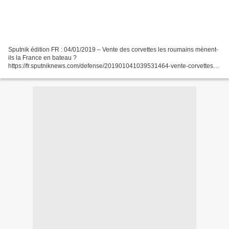
Sputnik édition FR : 04/01/2019 – Vente des corvettes les roumains mènent-
ils la France en bateau ?
https://fr.sputniknews.com/defense/201901041039531464-vente-corvettes-
roumains-menent-ils-la-france-en-bateau/ Le Courrier des Balkans :
06/01/2019 - Roumanie...