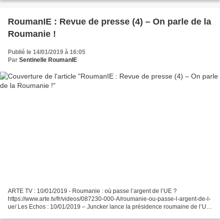
RoumanIE : Revue de presse (4) – On parle de la
Roumanie !
Publié le 14/01/2019 à 16:05
Par
Sentinelle RoumanIE
ARTE TV : 10/01/2019 - Roumanie : où passe l’argent de l’UE ?
https://www.arte.tv/fr/videos/087230-000-A/roumanie-ou-passe-l-argent-de-l-
ue/ Les Echos : 10/01/2019 – Juncker lance la présidence roumaine de l’UE
dans une ambiance acerbe