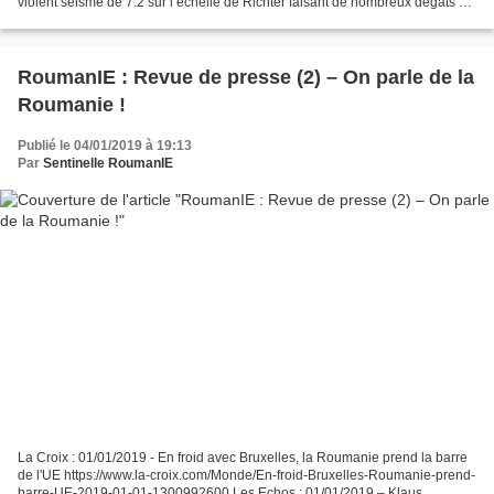
violent séisme de 7.2 sur l’échelle de Richter faisant de nombreux dégâts et
victimes = 11 000 blessées et 1578...
RoumanIE : Revue de presse (2) – On parle de la
Roumanie !
Publié le 04/01/2019 à 19:13
Par
Sentinelle RoumanIE
La Croix : 01/01/2019 - En froid avec Bruxelles, la Roumanie prend la barre
de l'UE https://www.la-croix.com/Monde/En-froid-Bruxelles-Roumanie-prend-
barre-UE-2019-01-01-1300992600 Les Echos : 01/01/2019 – Klaus