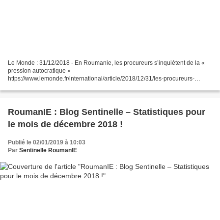
Le Monde : 31/12/2018 - En Roumanie, les procureurs s’inquiètent de la «
pression autocratique »
https://www.lemonde.fr/international/article/2018/12/31/les-procureurs-
roumains-s-inquietent-de-la-pression-autocratique_5403907_3210.html
L’Obs : 01/01/2019...
RoumanIE : Blog Sentinelle – Statistiques pour
le mois de décembre 2018 !
Publié le 02/01/2019 à 10:03
Par
Sentinelle RoumanIE