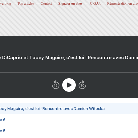
Overblog
Top articles
Contact
Signaler un abus
C.G.U.
Rémunération en droi
o
n
s
d
e
v
e
i
l
 DiCaprio et Tobey Maguire, c'est lui ! Rencontre avec Dam
l
e
s
e
c
t
o
r
i
bey Maguire, c'est lui ! Rencontre avec Damien Witecka
e
e 6
l
l
e 5
e