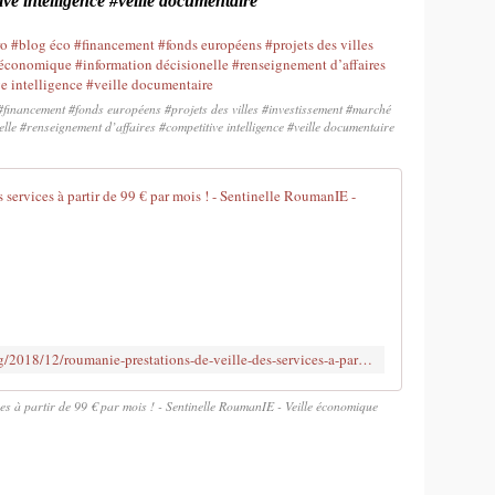
ve intelligence #veille documentaire
#financement #fonds européens #projets des villes #investissement #marché
lle #renseignement d’affaires #competitive intelligence #veille documentaire
RoumanIE : Pr
J
F
c
o
n
t
http://sentinelleroumanie.over-blog.org/2018/12/roumanie-prestations-de-veille-des-services-a-partir-de-99-par-mois.html
a
c
es à partir de 99 € par mois ! - Sentinelle RoumanIE - Veille économique
t
S
R
L