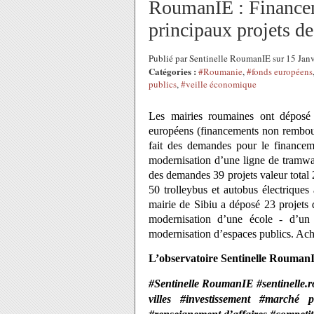
RoumanIE : Financem
principaux projets de
Publié par Sentinelle RoumanIE sur 15 Jan
Catégories :
#Roumanie
,
#fonds européens
publics
,
#veille économique
Les mairies roumaines ont déposé 
européens (financements non rembou
fait des demandes pour le financem
modernisation d’une ligne de tramway
des demandes 39 projets valeur total
50 trolleybus et autobus électrique
mairie de Sibiu a déposé 23 projets 
modernisation d’une école - d’un 
modernisation d’espaces publics. Acha
L’observatoire Sentinelle Rouman
#Sentinelle RoumanIE #sentinelle.r
villes #investissement #marché 