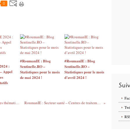
s
0
p
é
c
i
a
l
i
s
t
e
#RoumanIE : Blog
#RoumanIE : Blog
d
2024 :
Sentinelle.RO –
Sentinelle.RO –
a
– Appel
Statistiques pour le mois
Statistiques pour le mois
es
n
de mai 2024 !
d’avril 2024 !
atifs
s
Sui
l
a
Fa
v
RoumanIE : Agenda – Rencontre d’affaires thématique « Villes durables » !
RoumanIE : Secteur santé – Centres de traitement des grands brûlés !
e
Twi
i
RS
l
l
e