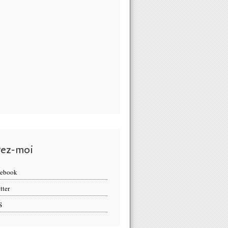
vez-moi
cebook
tter
S