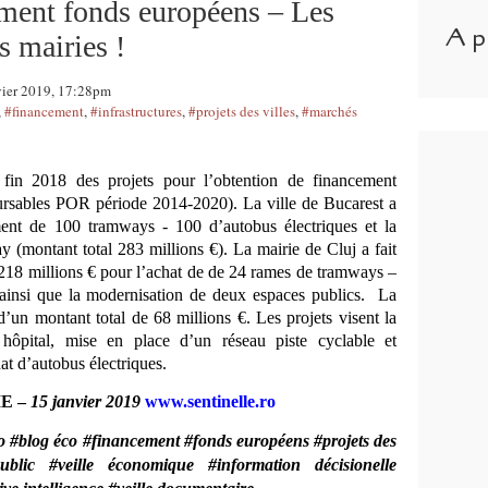
ent fonds européens – Les
A p
s mairies !
vier 2019, 17:28pm
,
#financement
,
#infrastructures
,
#projets des villes
,
#marchés
fin 2018 des projets pour l’obtention de financement
rsables POR période 2014-2020). La ville de Bucarest a
ent de 100 tramways - 100 d’autobus électriques et la
 (montant total 283 millions €). La mairie de Cluj a fait
 218 millions € pour l’achat de de 24 rames de tramways –
s ainsi que la modernisation de deux espaces publics. La
d’un montant total de 68 millions €. Les projets visent la
hôpital, mise en place d’un réseau piste cyclable et
t d’autobus électriques.
IE –
15 janvier 2019
www.sentinelle.ro
o #blog éco #financement #fonds européens #projets des
public
#
veille économique
#information décisionelle