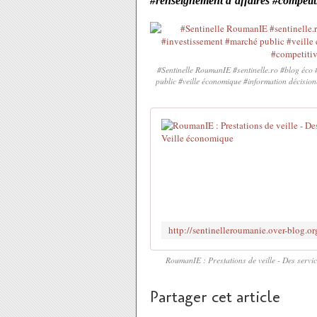
#renseignement d’affaires #competiti
#Sentinelle RoumanIE #sentinelle.ro #blog éco 
public #veille économique #information décisione
RoumanIE : Prestations de veille - Des servic
Partager cet article