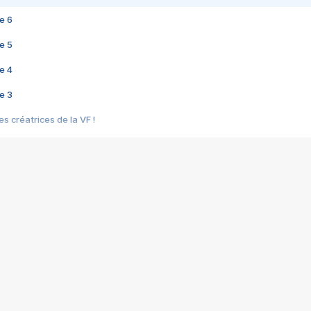
e 6
e 5
e 4
e 3
s créatrices de la VF !
e 2
e 1
e Mektoub My Love arrive enfin ! Rencontre avec Shaïn Boumedine et Sal
i : après Toni en famille
elle réalise le bouleversant Dites lui que je l'aime
ais ! Rencontre autour de Vie privée de Rebecca Zlotowski
 de Marguerite, Grave... Rencontre avec Ella Rumpf