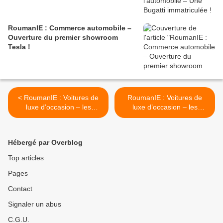
RoumanIE : Commerce automobile –
Ouverture du premier showroom
Tesla !
< RoumanIE : Voitures de
RoumanIE : Voitures de
luxe d’occasion – les
luxe d’occasion – les
annonces concernant les
annonces concernant les
Excalibur !
Cadillac ! >
Hébergé par Overblog
Top articles
Pages
Contact
Signaler un abus
C.G.U.