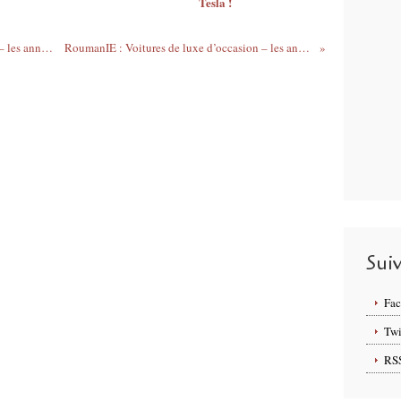
Tesla !
RoumanIE : Voitures de luxe d’occasion – les annonces concernant les Dodge !
RoumanIE : Voitures de luxe d’occasion – les annonces concernant les Buick !
Sui
Fa
Twi
RS