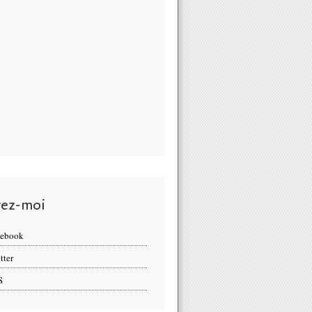
vez-moi
cebook
tter
S