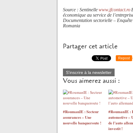
Source : Sentinelle
www.jfcontact.ro
économique au service de l’entreprise
Documentation sectorielle – Enquête
Romania
Partager cet article
Repost
S'inscrire à la newsletter
Vous aimerez aussi :
#RoumanIE : Secteur
#RoumanIE : I
assurances – Une
automotive – 
nouvelle banqueroute !
de l’auto alle
investit !