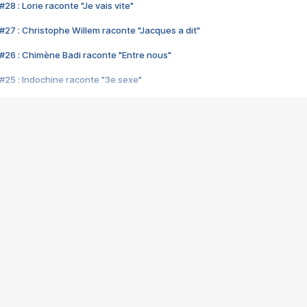
28 : Lorie raconte "Je vais vite"
#27 : Christophe Willem raconte "Jacques a dit"
#26 : Chimène Badi raconte "Entre nous"
#25 : Indochine raconte "3e sexe"
#24 : Zaho raconte "C'est chelou"
#23 : Patrick Bruel raconte "Au café des délices"
#22 : Kyo raconte "Le chemin"
#21 : Nolwenn Leroy raconte "Cassé"
#20 : Patrick Hernandez raconte "Born to be alive"
#19 : Lorie raconte "Près de moi"
#18 : Michael Jones raconte "A nos actes manqués" (avec Jean-Jacque
#17 : Khaled raconte "Aïcha"
#16 : Corneille raconte "Parce qu'on vient de loin"