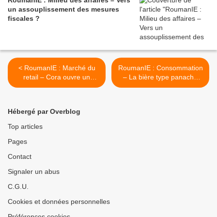
RoumanIE : Milieu des affaires – Vers
un assouplissement des mesures
fiscales ?
< RoumanIE : Marché du
RoumanIE : Consommation
retail – Cora ouvre un
– La bière type panaché
nouveau hyper à Constanta
méconnue des
consommateurs >
Hébergé par Overblog
Top articles
Pages
Contact
Signaler un abus
C.G.U.
Cookies et données personnelles
Préférences cookies