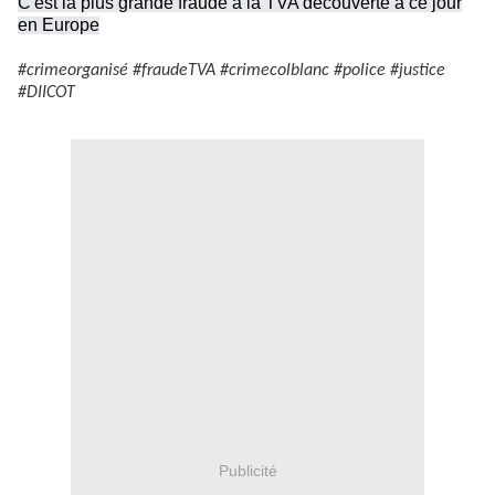
C'est la plus grande fraude à la TVA découverte à ce jour
en Europe
#crimeorganisé #fraudeTVA #crimecolblanc #police #justice
#DIICOT
Publicité