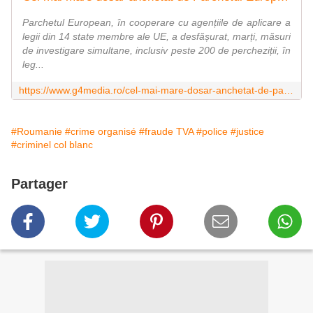
Parchetul European, în cooperare cu agențiile de aplicare a
legii din 14 state membre ale UE, a desfășurat, marți, măsuri
de investigare simultane, inclusiv peste 200 de percheziții, în
leg...
https://www.g4media.ro/cel-mai-mare-dosar-anchetat-de-parchetul-european-operatiunea-admiral-grupuri-de-crima-organizata-raspandite-in-22-state-inclusiv-in-romania-acuzate-de-o-frauda-la-tva-estimata-la-22-miliarde-de.html
#Roumanie
#crime organisé
#fraude TVA
#police
#justice
#criminel col blanc
Partager