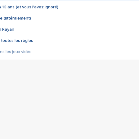
 a 13 ans (et vous l'avez ignoré)
e (littéralement)
im Rayan
 toutes les règles
s les jeux vidéo
us choquant de Rockstar ? - Le scandale BULLY
e plus moche de Steam
du RÊVE tourne au CAUCHEMAR
pendant 8 heures
it… à tort
umiliés par un jeu vidéo
ire - Final Fantasy 8