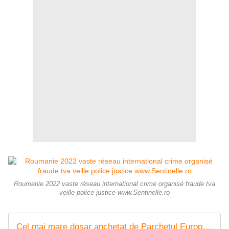
Roumanie 2022 vaste réseau international crime organisé fraude tva
veille police justice www.Sentinelle.ro
Cel mai mare dosar anchetat de Parchetul European / Operațiunea Admiral: Grupuri de crimă organizată răspândite în 22 state, inclusiv în România, acuzate de o fraudă la TVA estimată la 2,2 miliarde de euro/ Kovesi: Este cea mai mare fraudă de TVA descoperită până în prezent în Europa