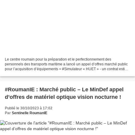
Le centre roumain pour la préparation et le perfectionnement des
personnels des transports maritime a lancé un appel d’offres marché public
pour l’acquisition d’équipements = #Simulateur « HUET » - un contrat estimé
à 343 000€ H.T. Date limite dépôt des...
#RoumanIE : Marché public – Le MinDef appel
d’offres de matériel optique vision nocturne !
Publié le 30/10/2023 à 17:02
Par
Sentinelle RoumanIE