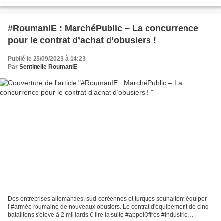
des offres = 16/10/2023 - #marchéPublic...
#RoumanIE : MarchéPublic – La concurrence
pour le contrat d’achat d’obusiers !
Publié le 25/09/2023 à 14:23
Par
Sentinelle RoumanIE
Des entreprises allemandes, sud-coréennes et turques souhaitent équiper
l’#armée roumaine de nouveaux obusiers. Le contrat d'équipement de cinq
bataillons s'élève à 2 milliards € lire la suite #appelOffres #industrie