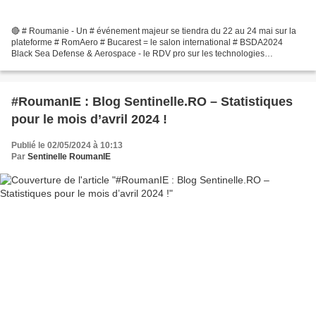
🔴 # Roumanie - Un # événement majeur se tiendra du 22 au 24 mai sur la
plateforme # RomAero # Bucarest = le salon international # BSDA2024
Black Sea Defense & Aerospace - le RDV pro sur les technologies
innovations - # industrie #militaire # sécurité...
#RoumanIE : Blog Sentinelle.RO – Statistiques
pour le mois d’avril 2024 !
Publié le 02/05/2024 à 10:13
Par
Sentinelle RoumanIE