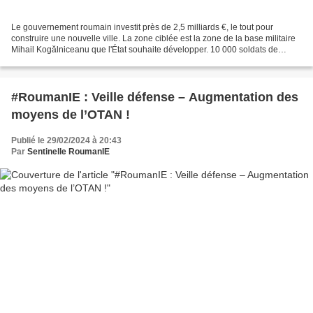
Le gouvernement roumain investit près de 2,5 milliards €, le tout pour
construire une nouvelle ville. La zone ciblée est la zone de la base militaire
Mihail Kogălniceanu que l'État souhaite développer. 10 000 soldats de
l'OTAN et leurs familles doivent...
#RoumanIE : Veille défense – Augmentation des
moyens de l’OTAN !
Publié le 29/02/2024 à 20:43
Par
Sentinelle RoumanIE