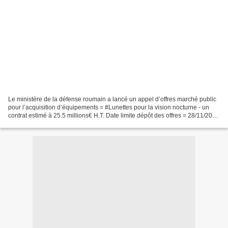
Le ministère de la défense roumain a lancé un appel d’offres marché public
pour l’acquisition d’équipements = #Lunettes pour la vision nocturne - un
contrat estimé à 25.5 millions€ H.T. Date limite dépôt des offres = 28/11/2023
#administration #veille...