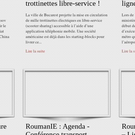
trottinettes libre-service !
lign
La ville de Bucarest projette la mise en circulation
Lors de 
asov
de mille trottinettes électriques en libre-service
ministèr
r le
(scooter sharing) accessible à l’aide d’une
début de
iat
application téléphonie mobile. Une société
d’exécut
 China
américaine est déjà dans les starting-blocks pour
métro qu
livrer ce...
l’aéropor
Lire la suite
Lire la 
ure
RoumanIE : Agenda -
Roum
Conférence transport
– Li