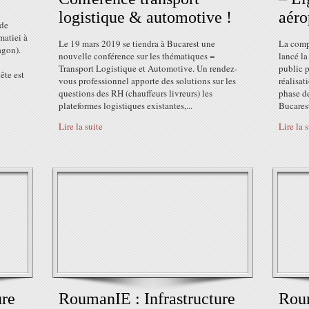
logistique & automotive !
aéro
 de
matiei à
Le 19 mars 2019 se tiendra à Bucarest une
La comp
agon).
nouvelle conférence sur les thématiques =
lancé la
Transport Logistique et Automotive. Un rendez-
public p
ête est
vous professionnel apporte des solutions sur les
réalisat
questions des RH (chauffeurs livreurs) les
phase de
plateformes logistiques existantes,...
Bucarest
Lire la suite
Lire la 
ure
RoumanIE : Infrastructure
Roum