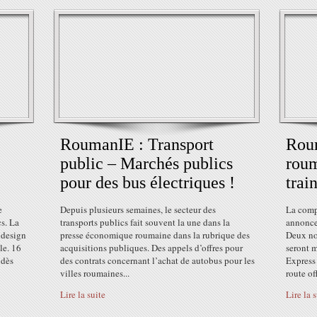
RoumanIE : Transport
Roum
public – Marchés publics
rou
pour des bus électriques !
trai
e
Depuis plusieurs semaines, le secteur des
La comp
s. La
transports publics fait souvent la une dans la
annonce
 design
presse économique roumaine dans la rubrique des
Deux no
le. 16
acquisitions publiques. Des appels d’offres pour
seront 
 dès
des contrats concernant l’achat de autobus pour les
Express
villes roumaines...
route off
Lire la suite
Lire la 