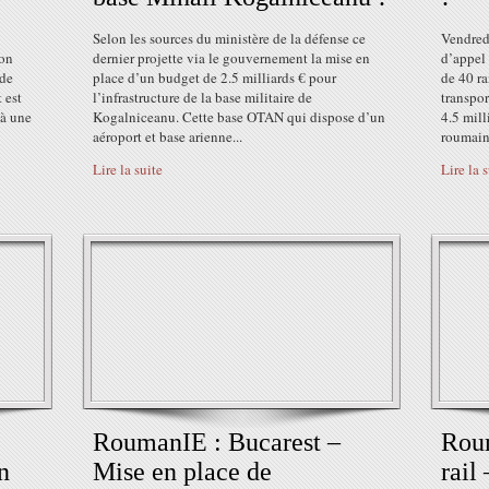
Selon les sources du ministère de la défense ce
Vendredi
ion
dernier projette via le gouvernement la mise en
d’appel 
 de
place d’un budget de 2.5 milliards € pour
de 40 ra
 est
l’infrastructure de la base militaire de
transpor
 à une
Kogalniceanu. Cette base OTAN qui dispose d’un
4.5 mill
aéroport et base arienne...
roumaine
Lire la suite
Lire la 
RoumanIE : Bucarest –
Roum
n
Mise en place de
rail