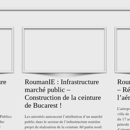
ure
RoumanIE : Infrastructure
Rou
marché public –
– Ré
Construction de la ceinture
l’aé
de Bucarest !
L’aéropo
ville de
 Publics
Les autorités annoncent l’attribution d’un marché
du 17 a
dro
public dans le secteur de l’infrastructure routière
période 
r
projet de réalisation de la ceinture A0 partie nord.
d’atterr