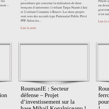
 les
Pitesti 
procédures qui concerne la réalisation de deux
iesti –
un dossi
tronçons d’autoroutes 1) reliant Targu-Neamt à Iasi
gouvern
et 2) reliant Comarnic à Brasov. Les deux projets
n’est in
sont sous des accords type Partenariat Public Privé
PPP. Selon les...
Lire la 
Lire la suite
RoumanIE : Secteur
Roum
ion
défense – Projet
ferr
d’investissement sur la
pour
base Mihail Kogalniceanu !
!