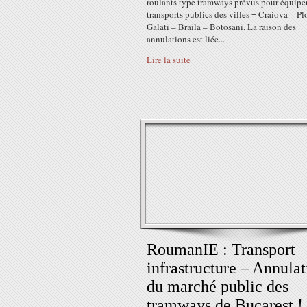
roulants type tramways prévus pour équiper
transports publics des villes = Craiova – Plo
Galati – Braila – Botosani. La raison des
annulations est liée...
Lire la suite
RoumanIE : Transport
infrastructure – Annulat
du marché public des
tramways de Bucarest !