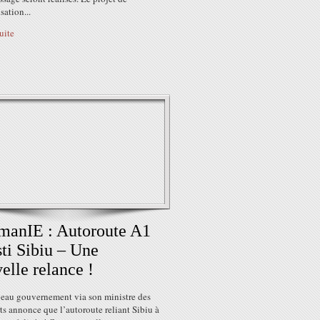
ation...
suite
manIE : Autoroute A1
sti Sibiu – Une
elle relance !
eau gouvernement via son ministre des
ts annonce que l’autoroute reliant Sibiu à