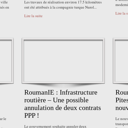
 ville
Les travaux de réalisation environ 17.5 kilomètres
modernis
nés en
ont été attribués à la compagnie turque Nurol...
Lire la 
Lire la suite
RoumanIE : Infrastructure
Rou
routière – Une possible
Pite
annulation de deux contrats
nouv
PPP !
ar le
Le nouv
transpor
Le gouvernement souhaite annuler deux