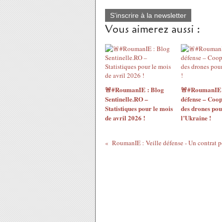
S'inscrire à la newsletter
Vous aimerez aussi :
🚨#RoumanIE : Blog
🚨#RoumanIE :
Sentinelle.RO –
défense – Coop
Statistiques pour le mois
des drones pou
de avril 2026 !
l’Ukraine !