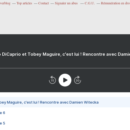
Overblog
Top articles
Contact
Signaler un abus
C.G.U.
Rémunération en droi
 DiCaprio et Tobey Maguire, c'est lui ! Rencontre avec Dam
bey Maguire, c'est lui ! Rencontre avec Damien Witecka
e 6
e 5