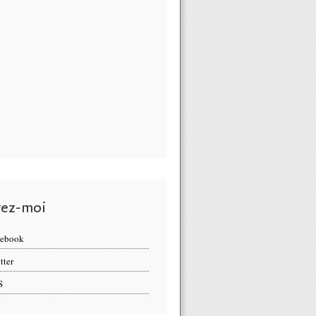
vez-moi
cebook
tter
S