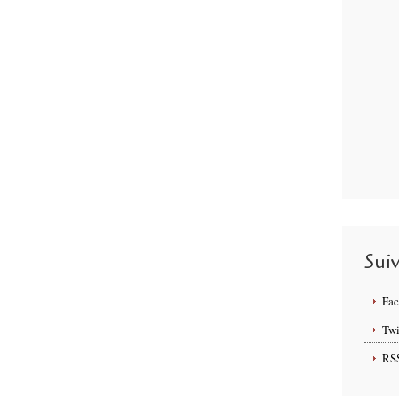
Sui
Fa
Twi
RS