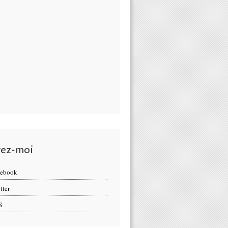
vez-moi
cebook
tter
S