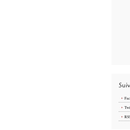
Sui
Fa
Twi
RS