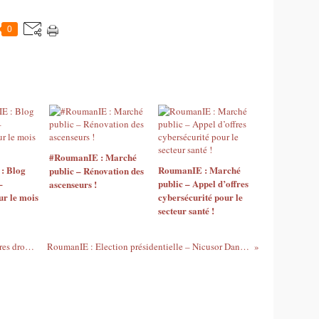
0
#RoumanIE : Marché
: Blog
RoumanIE : Marché
public – Rénovation des
–
public – Appel d’offres
ascenseurs !
ur le mois
cybersécurité pour le
secteur santé !
RoumanIE : Marché Public – Appel d’offres drones secours maritimes !
RoumanIE : Election présidentielle – Nicusor Dan le nouveau Président !