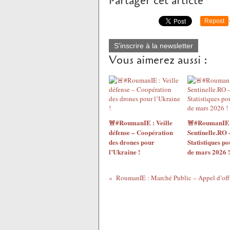
Partager cet article
Repost
S'inscrire à la newsletter
Vous aimerez aussi :
🚨#RoumanIE : Veille
🚨#RoumanIE 
défense – Coopération
Sentinelle.RO 
des drones pour
Statistiques po
l’Ukraine !
de mars 2026 !