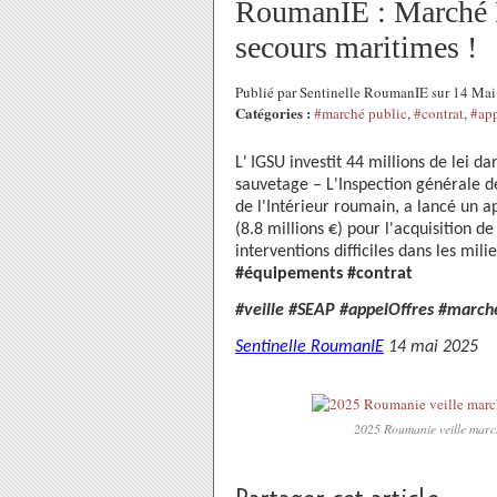
RoumanIE : Marché P
secours maritimes !
Publié par Sentinelle RoumanIE sur 14 Ma
Catégories :
#marché public
,
#contrat
,
#app
L'
IGSU investit 44 millions de lei d
sauvetage
–
L'Inspection générale d
de l'Intérieur
roumain
, a lancé un a
(8.8 millions €) pour l'acquisition d
interventions difficiles dans les mil
#équipements #contrat
#veille #SEAP #appelOffres #marchéP
Sentinelle RoumanIE
14 mai 2025
2025 Roumanie veille marc