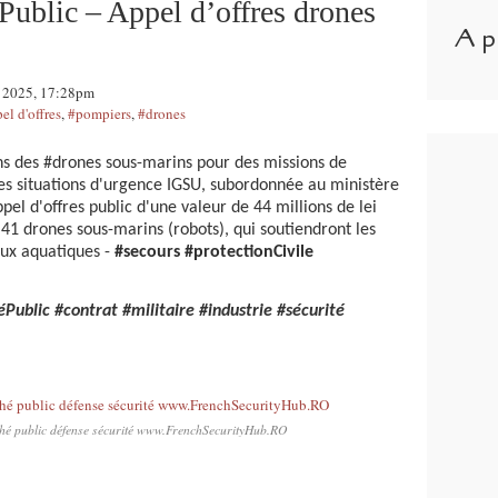
ublic – Appel d’offres drones
A p
i 2025, 17:28pm
el d'offres
,
#pompiers
,
#drones
ans des #drones sous-marins pour des missions de
es situations d'urgence IGSU, subordonnée au ministère
ppel d'offres public d'une valeur de 44 millions de lei
e 41 drones sous-marins (robots), qui soutiendront les
ieux aquatiques -
#secours #protectionCivile
ublic #contrat #militaire #industrie #sécurité
hé public défense sécurité www.FrenchSecurityHub.RO