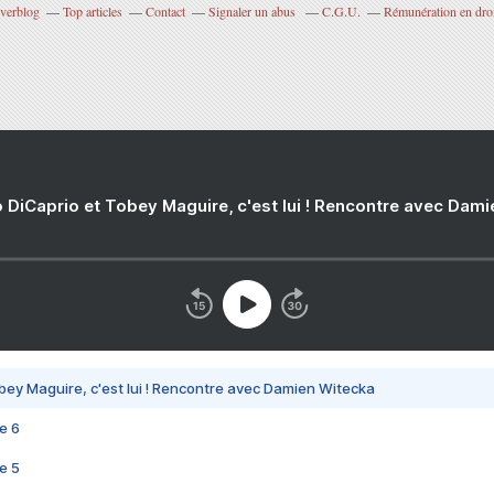
Overblog
Top articles
Contact
Signaler un abus
C.G.U.
Rémunération en droi
 DiCaprio et Tobey Maguire, c'est lui ! Rencontre avec Dam
bey Maguire, c'est lui ! Rencontre avec Damien Witecka
e 6
e 5