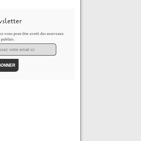
sletter
z-vous pour être averti des nouveaux
s publiés.
ial șocant! Un cutremur de 7,4 va afecta grav 120.000 de bucureșteni. 