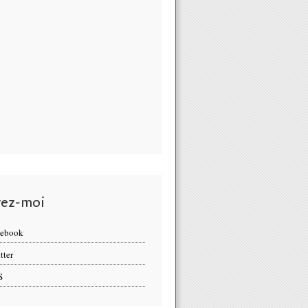
vez-moi
cebook
tter
S