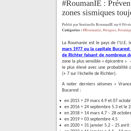
#RoumanIE : Préventi
zones sismiques toujo
Publié par Sentinelle RoumanIE sur 6 Févr
Catégories :
#Roumanie
,
#risques
,
#sismiq
La Roumanie est le pays de l'U.E. 
mars 1977 ou la capitale Bucarest 
de Richter faisant de nombreux dé
zone la plus sensible « épicentre »
le plus élevé avec une probabilit
(+ 7 sur l’échelle de Richter).
A noter derniers séismes « Vrance
Bucarest :
en 2015 = 29 mars 4.9 et 07 octobr
en 2016 = 24 septembre 5.3 et le 
en 2018 = 14 mars 4.7 – 28 octobr
en 2019 = 03 septembre 4.5
en 2020 = 31 janvier 5.2 – 25 avril 