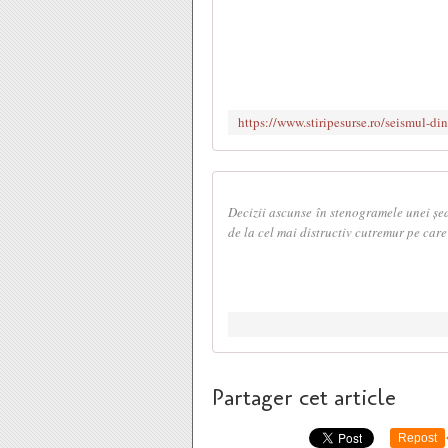
Decizii ascunse în stenogramele unei șed
de la cel mai distructiv cutremur pe care
Partager cet article
Repost