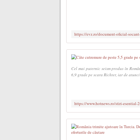
Cel mai puternic seism produs în Româ
6,9 grade pe scara Richter, iar de atunci