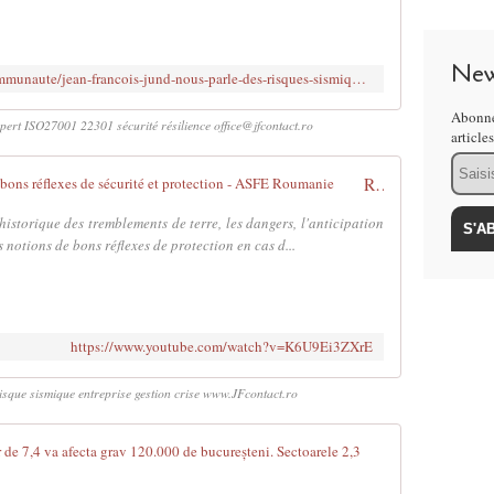
New
https://lepetitjournal.com/bucarest/communaute/jean-francois-jund-nous-parle-des-risques-sismiques-en-roumanie-356157
Abonne
ert ISO27001 22301 sécurité résilience office@jfcontact.ro
article
Email
Risque sismique : sensibilisation aux bons réflexes de sécurité et protection - ASFE Roumanie
istorique des tremblements de terre, les dangers, l'anticipation
s notions de bons réflexes de protection en cas d...
https://www.youtube.com/watch?v=K6U9Ei3ZXrE
isque sismique entreprise gestion crise www.JFcontact.ro
Document ofic
D