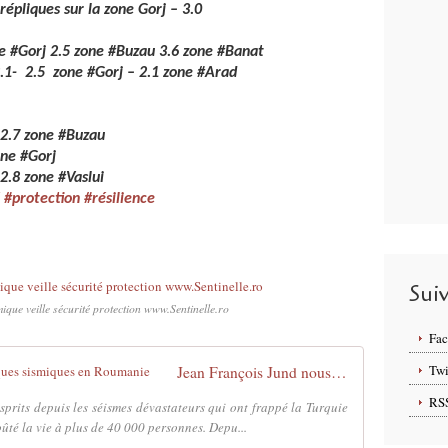
épliques sur la zone Gorj – 3.0
ne #Gorj 2.5 zone #Buzau 3.6 zone #Banat
2.1- 2.5 zone #Gorj – 2.1 zone #Arad
 2.7 zone #Buzau
one #Gorj
2.8 zone #Vaslui
é #protection #résilience
Sui
que veille sécurité protection www.Sentinelle.ro
Fa
Twi
Jean François Jund nous parle des risques sismiques en Roumanie
RS
sprits depuis les séismes dévastateurs qui ont frappé la Turquie
oûté la vie à plus de 40 000 personnes. Depu...