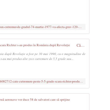
o
c
u
m
e
https://evz.ro/document-oficial-socant-un-cutremur-de-gradul-74-martie-1977-va-afecta-grav-120-000-de-bucuresteni-sectoarele-23-si-6-cel-mai-mare-numar-de-decese.html
n
t
:
„
Câte cutremure de peste 5,5 grade pe scara Richter s-au produs în România după Revoluție
R
o
nia după Revoluție a fost pe 30 mai 1990, cu o magnitudine de
m
 s-au mai produs alte zece cutremure de 5,5 grade sau...
â
n
i
a
https://www.hotnews.ro/stiri-esential-26082712-cate-cutremure-peste-5-5-grade-scara-richter-produs-romania-dupa-revolutie.htm
e
s
t
e
România trimi
p
r
U