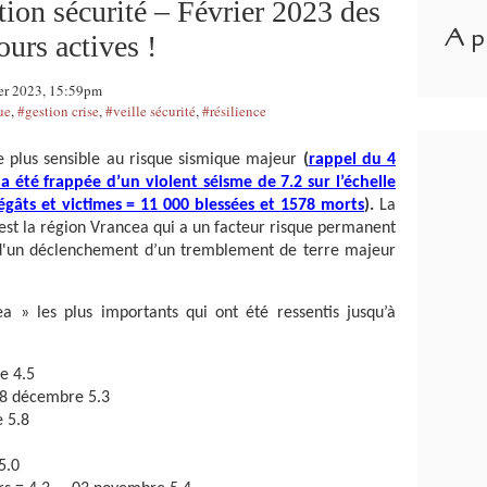
on sécurité – Février 2023 des
A p
urs actives !
ier 2023, 15:59pm
ue
,
#gestion crise
,
#veille sécurité
,
#résilience
le plus sensible au risque sismique majeur
(
rappel du 4
a été frappée d’un violent séisme de 7.2 sur l’échelle
gâts et victimes = 11 000 blessées et 1578 morts
).
La
 est la région Vrancea qui a un facteur risque permanent
é d'un déclenchement d’un tremblement de terre majeur
a » les plus importants qui ont été ressentis jusqu’à
e 4.5
28 décembre 5.3
e 5.8
5.0