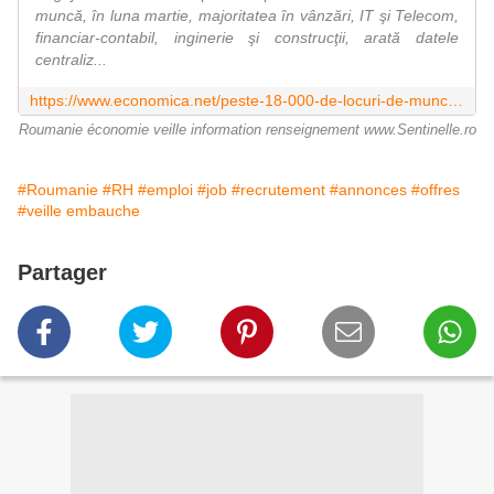
muncă, în luna martie, majoritatea în vânzări, IT şi Telecom,
financiar-contabil, inginerie şi construcţii, arată datele
centraliz...
https://www.economica.net/peste-18-000-de-locuri-de-munca-oferite-de-catre-angajatori-in-martie-bestjobs_501068.html
Roumanie économie veille information renseignement www.Sentinelle.ro
#Roumanie
#RH
#emploi
#job
#recrutement
#annonces
#offres
#veille embauche
Partager