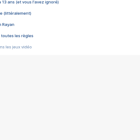
 a 13 ans (et vous l'avez ignoré)
e (littéralement)
im Rayan
 toutes les règles
s les jeux vidéo
us choquant de Rockstar ? - Le scandale BULLY
e plus moche de Steam
du RÊVE tourne au CAUCHEMAR
pendant 8 heures
it… à tort
umiliés par un jeu vidéo
ire - Final Fantasy 8
ti un empire - Age of Empires