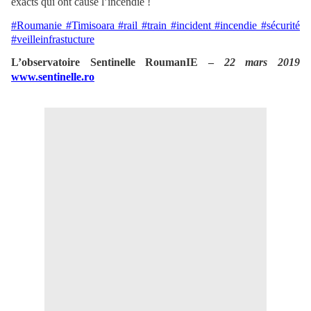
exacts qui ont causé l’incendie !
#Roumanie #Timisoara #rail #train #incident #incendie #sécurité
#veilleinfrastucture
L’observatoire Sentinelle RoumanIE –
22 mars 2019
www.sentinelle.ro