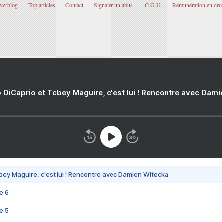
Overblog
Top articles
Contact
Signaler un abus
C.G.U.
Rémunération en droi
 DiCaprio et Tobey Maguire, c'est lui ! Rencontre avec Dam
bey Maguire, c'est lui ! Rencontre avec Damien Witecka
e 6
e 5