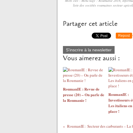
Mots clés - Meta tags : Roumanie 2018, informat
liste des sociétés roumaines secteur apicol
Partager cet article
Repost
S'inscrire à la newsletter
Vous aimerez aussi :
RoumanIE : Revue de
RoumanIE :
presse (20) – On parle de
Investisseurs é
la Roumanie !
Les italiens e
place !