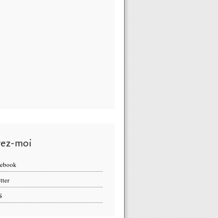
vez-moi
cebook
tter
S