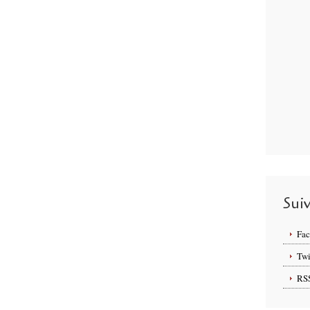
Sui
Fa
Twi
RS