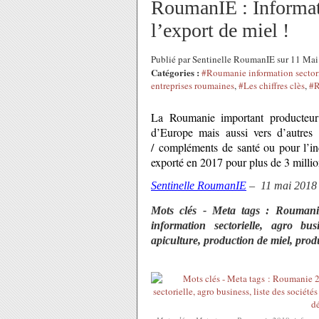
RoumanIE : Informati
l’export de miel !
Publié par Sentinelle RoumanIE sur 11 Ma
Catégories :
#Roumanie information sector
entreprises roumaines
,
#Les chiffres clès
,
#R
La Roumanie important producteur 
d’Europe mais aussi vers d’autres
/
compléments
de santé ou pour l’in
exporté en 2017 pour plus de 3 millio
Sentinelle RoumanIE
– 11 mai 2018
Mots clés - Meta tags : Roumanie
information sectorielle, agro bus
apiculture, production de miel, produ