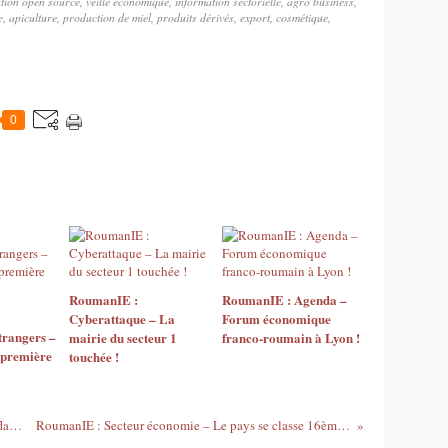
ion open source, veille économique, information sectorielle, agro business,
e, apiculture, production de miel, produits dérivés, export, cosmétique,
0
RoumanIE :
RoumanIE : Agenda –
Cyberattaque – La
Forum économique
trangers –
mairie du secteur 1
franco-roumain à Lyon !
n première
touchée !
RoumanIE : Secteur des carburants – La flambée des prix !
RoumanIE : Secteur économie – Le pays se classe 16ème au sein de l’UE !