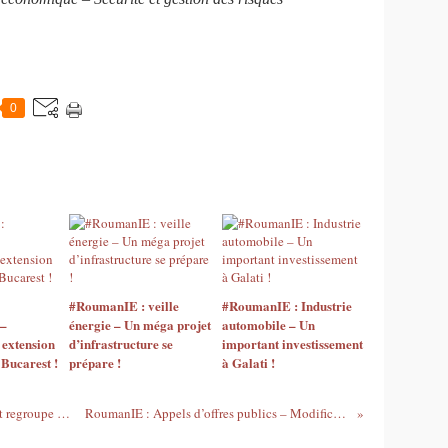
0
#RoumanIE : veille
#RoumanIE : Industrie
 –
énergie – Un méga projet
automobile – Un
 extension
d’infrastructure se
important investissement
 Bucarest !
prépare !
à Galati !
RoumanIE : Secteur pharma – Farmexpert regroupe les pharmacies !
RoumanIE : Appels d’offres publics – Modification en 2017 !