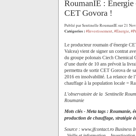
RoumanIE : Energie 
CET Govora !
Publié par Sentinelle RoumanIE sur 21 N
Catégories :
#Investissement
,
#Energie
,
#P
Le producteur roumain d’énergie CET
Valcea) vient de signer un contrat a
du
groupe polonais Ciech Chemical 
d’une durée de 10 ans prévoit la livra
permettra de sortir CET Gorova de sa di
2016 en insolvabilité. La relance de l
chauffage à la population locale =
Ra
L’observatoire de la Sentinelle Ro
Roumanie
Mots clés - Meta tags : Roumanie, éne
production de chauffage, stratégie é
Source : www.jfcontact.ro Business I
- Veille et information – Investigatio