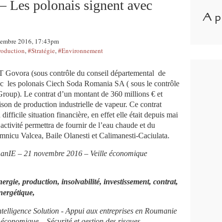
– Les polonais signent avec
A p
ovembre 2016, 17:43pm
roduction
,
#Stratégie
,
#Environnement
 Govora (sous contrôle du conseil départemental de
vec les polonais Ciech Soda Romania SA ( sous le contrôle
Group)
. Le contrat d’un montant de 360 millions € et
ison de production industrielle de vapeur. Ce contrat
fficile situation financière, en effet elle était depuis mai
’activité permettra de fournir de l’eau chaude et du
mnicu Valcea, Baile Olanesti et Calimanesti-Caciulata.
umanIE – 21 novembre 2016 – Veille économique
rgie, production, insolvabilité, investissement, contrat,
nergétique,
ntelligence Solution - Appui aux entreprises en Roumanie
n économique – Sécurité et gestion des risques