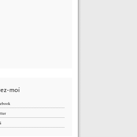
vez-moi
cebook
tter
S