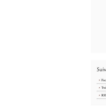
Sui
Fa
Twi
RS