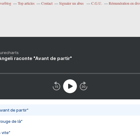
Overblog
Top articles
Contact
Signaler un abus
C.G.U.
Rémunération en droi
Purecharts
ngeli raconte "Avant de partir"
vant de partir"
Bouge de là"
 vite"