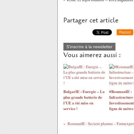
Partager cet article
Repost
S'inscrire à la newsletter
Vous aimerez aussi :
BulgarIE : Energie – La
#RoumanIE :
plus grande batterie de
Infrastructure
l’UE a été mise en
Investissement
service !
ligne de métro