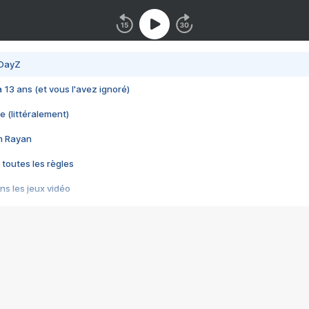
 DayZ
 a 13 ans (et vous l'avez ignoré)
e (littéralement)
im Rayan
 toutes les règles
s les jeux vidéo
us choquant de Rockstar ? - Le scandale BULLY
e plus moche de Steam
du RÊVE tourne au CAUCHEMAR
pendant 8 heures