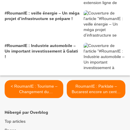
#RoumanIE : veille énergie – Un méga
projet d’infrastructure se prépare !
#RoumanIE : Industrie automobile –
Un important investissement à Galati
!
< RoumanIE : Tourisme –
RoumanIE : Parklate –
Changement du
Bucarest encore un centre
comportement des touristes
commercial ! >
étrangers !
Hébergé par Overblog
Top articles